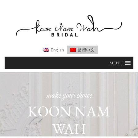
English
繁體中文
Skip
MENU
to
content
make your choice
KOON NAM
WAH