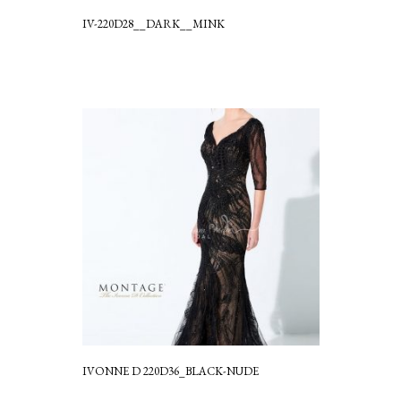
IV-220D28__DARK__MINK
IVONNE D 220D36_BLACK-NUDE