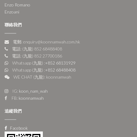
Enzo Romano
Enzoani
聯絡我們
電郵: enquiry@koonnamwah.com.hk
電話: (九龍) 852 68488408
電話: (九龍) 852 27700186
Whatsapp (九龍) :
+852 68131929
Whatsapp (九龍) :
+852 68488408
WE CHAT (九龍): koonnamwah
IG:
koon_nam_wah
FB:
koonnamwah
追縱我們
Facebook