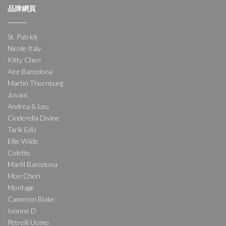
品牌網頁
St. Patrick
Nicole Italy
Kitty Chen
Aire Barcelona
Martin Thornburg
Jovani
Andrea & Leo
Cinderella Divine
Tarik Ediz
Ellie Wilde
Colette
Marfil Barcelona
Mon Cheri
Montage
Cameron Blake
Ivonne D
Petrelli Uomo