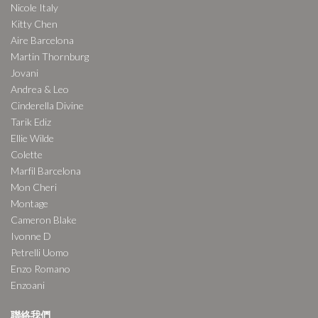
Nicole Italy
Kitty Chen
Aire Barcelona
Martin Thornburg
Jovani
Andrea & Leo
Cinderella Divine
Tarik Ediz
Ellie Wilde
Colette
Marfil Barcelona
Mon Cheri
Montage
Cameron Blake
Ivonne D
Petrelli Uomo
Enzo Romano
Enzoani
聯絡我們