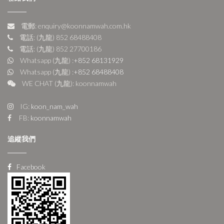
電郵: enquiry@koonnamwah.com.hk
電話: (九龍) 852 68488408
電話: (九龍) 852 27700186
Whatsapp (九龍) :
+852 68131929
Whatsapp (九龍) :
+852 68488408
WE CHAT (九龍): koonnamwah
IG:
koon_nam_wah
FB:
koonnamwah
追縱我們
Facebook