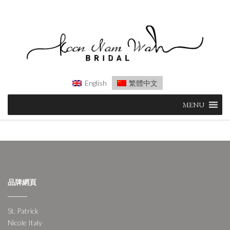
English
繁體中文
Skip
MENU
to
content
品牌網頁
St. Patrick
Nicole Italy