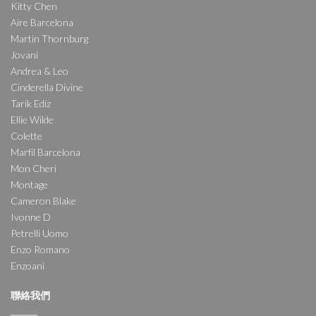
Kitty Chen
Aire Barcelona
Martin Thornburg
Jovani
Andrea & Leo
Cinderella Divine
Tarik Ediz
Ellie Wilde
Colette
Marfil Barcelona
Mon Cheri
Montage
Cameron Blake
Ivonne D
Petrelli Uomo
Enzo Romano
Enzoani
聯絡我們