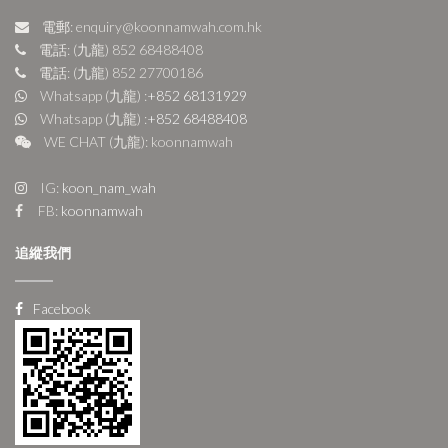
電郵: enquiry@koonnamwah.com.hk
電話: (九龍) 852 68488408
電話: (九龍) 852 27700186
Whatsapp (九龍) :
+852 68131929
Whatsapp (九龍) :
+852 68488408
WE CHAT (九龍): koonnamwah
IG:
koon_nam_wah
FB:
koonnamwah
追縱我們
Facebook