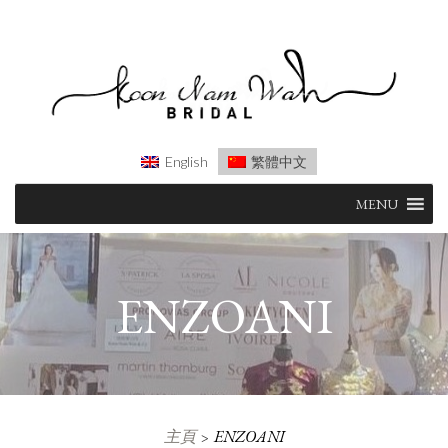
English
繁體中文
Skip
MENU
to
content
ENZOANI
主頁
ENZOANI