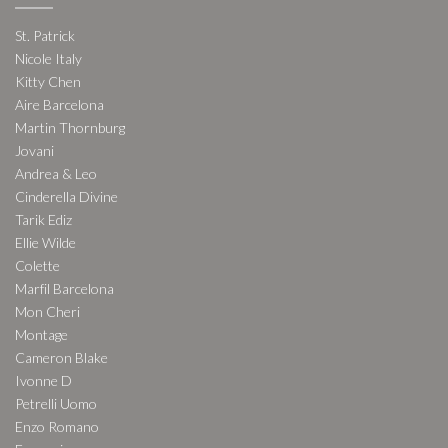
St. Patrick
Nicole Italy
Kitty Chen
Aire Barcelona
Martin Thornburg
Jovani
Andrea & Leo
Cinderella Divine
Tarik Ediz
Ellie Wilde
Colette
Marfil Barcelona
Mon Cheri
Montage
Cameron Blake
Ivonne D
Petrelli Uomo
Enzo Romano