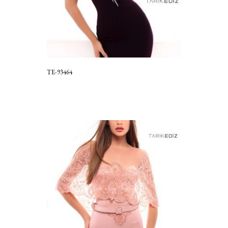
TE-93464