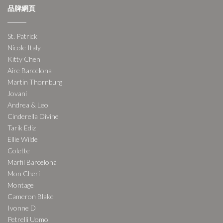
品牌網頁
St. Patrick
Nicole Italy
Kitty Chen
Aire Barcelona
Martin Thornburg
Jovani
Andrea & Leo
Cinderella Divine
Tarik Ediz
Ellie Wilde
Colette
Marfil Barcelona
Mon Cheri
Montage
Cameron Blake
Ivonne D
Petrelli Uomo