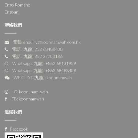
Enzo Romano
Enzoani
聯絡我們
電郵: enquiry@koonnamwah.com.hk
電話: (九龍) 852 68488408
電話: (九龍) 852 27700186
Whatsapp (九龍) :
+852 68131929
Whatsapp (九龍) :
+852 68488408
WE CHAT (九龍): koonnamwah
IG:
koon_nam_wah
FB:
koonnamwah
追縱我們
Facebook