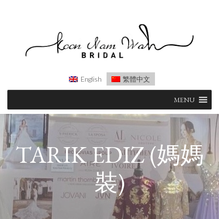
English
繁體中文
Skip
MENU
to
content
TARIK EDIZ (媽媽
裝)