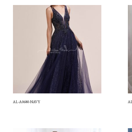
AL-A0680-NAVY
AL