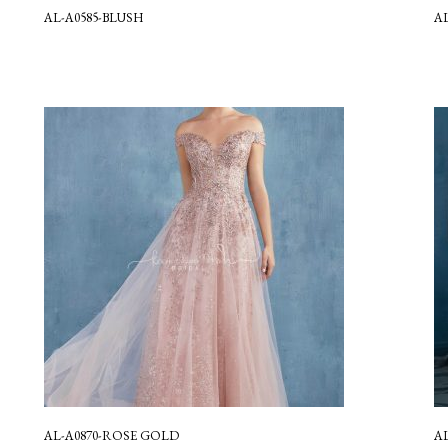
AL-A0585-BLUSH
AL
AL-A0870-ROSE GOLD
A