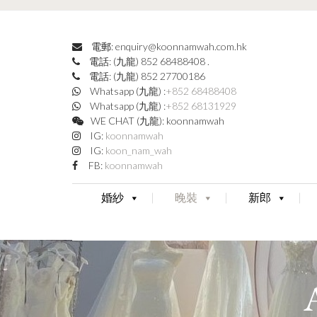
電郵: enquiry@koonnamwah.com.hk
電話: (九龍) 852 68488408
.
電話: (九龍) 852 27700186
Whatsapp (九龍) :
+852 68488408
Whatsapp (九龍) :
+852 68131929
WE CHAT (九龍): koonnamwah
IG:
koonnamwah
IG:
koon_nam_wah
FB:
koonnamwah
婚紗
晚裝
新郎