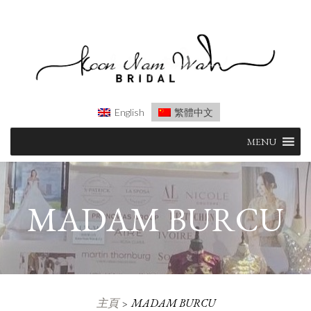
English
繁體中文
Skip
MENU
to
content
MADAM BURCU
主頁
MADAM BURCU