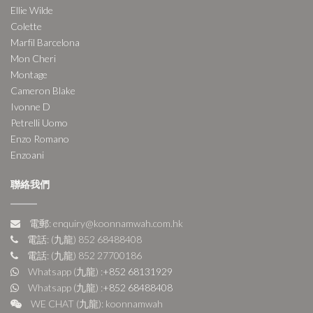
Ellie Wilde
Colette
Marfil Barcelona
Mon Cheri
Montage
Cameron Blake
Ivonne D
Petrelli Uomo
Enzo Romano
Enzoani
聯絡我們
電郵: enquiry@koonnamwah.com.hk
電話: (九龍) 852 68488408
電話: (九龍) 852 27700186
Whatsapp (九龍) :
+852 68131929
Whatsapp (九龍) :
+852 68488408
WE CHAT (九龍): koonnamwah