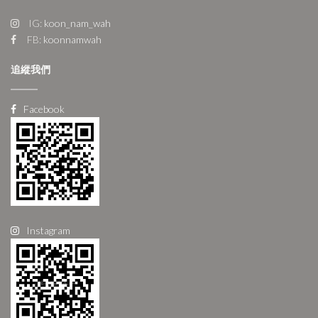
IG:
koon_nam_wah
FB:
koonnamwah
追縱我們
Facebook
Instagram