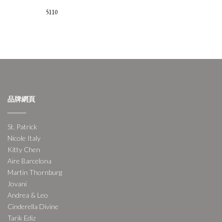
5110
品牌網頁
St. Patrick
Nicole Italy
Kitty Chen
Aire Barcelona
Martin Thornburg
Jovani
Andrea & Leo
Cinderella Divine
Tarik Ediz