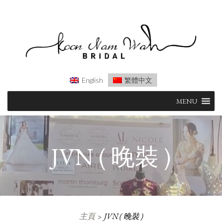
English
繁體中文
Skip
MENU
to
content
JVN ( 晚裝 )
主頁
JVN ( 晚裝 )