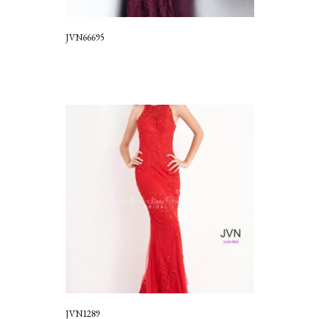
JVN66695
JVN1289