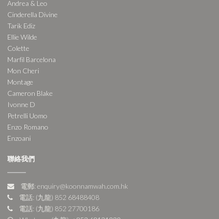
Andrea & Leo
Cinderella Divine
Tarik Ediz
Ellie Wilde
Colette
Marfil Barcelona
Mon Cheri
Montage
Cameron Blake
Ivonne D
Petrelli Uomo
Enzo Romano
Enzoani
聯絡我們
電郵: enquiry@koonnamwah.com.hk
電話: (九龍) 852 68488408
電話: (九龍) 852 27700186