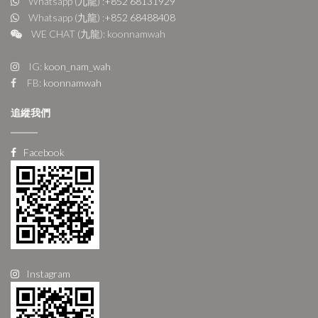
Whatsapp (九龍) :
+852 68131929
Whatsapp (九龍) :
+852 68488408
WE CHAT (九龍): koonnamwah
IG:
koon_nam_wah
FB:
koonnamwah
追縱我們
Facebook
Instagram