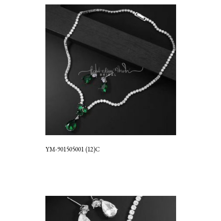
YM-901505001 (12)C