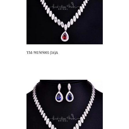
YM-901505001 (16)A