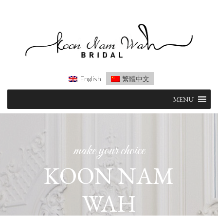
English
繁體中文
Skip
MENU
to
content
make your choice
KOON NAM
WAH