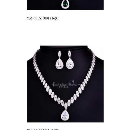
YM-901505001 (16)C