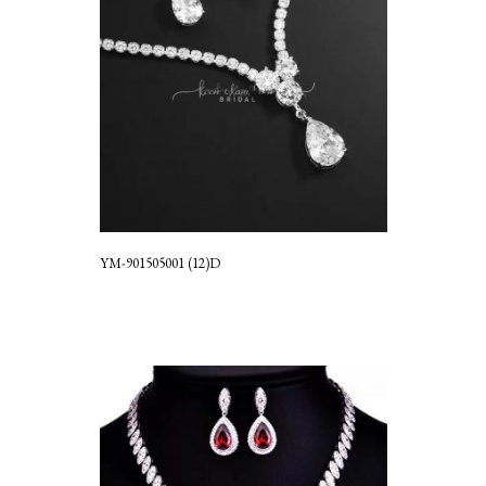
YM-901505001 (12)D