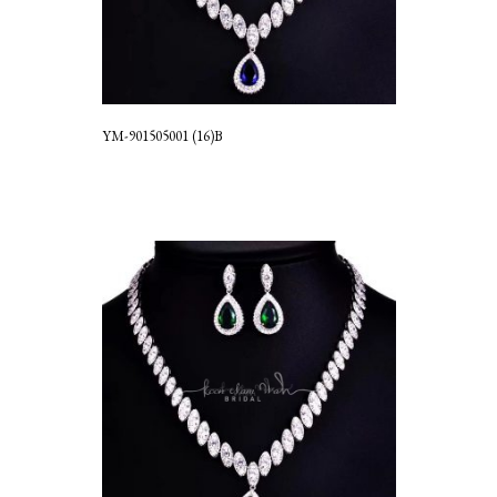
YM-901505001 (16)B