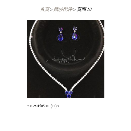
首頁
>
婚紗配件
>
頁面 10
YM-901505001 (12)B