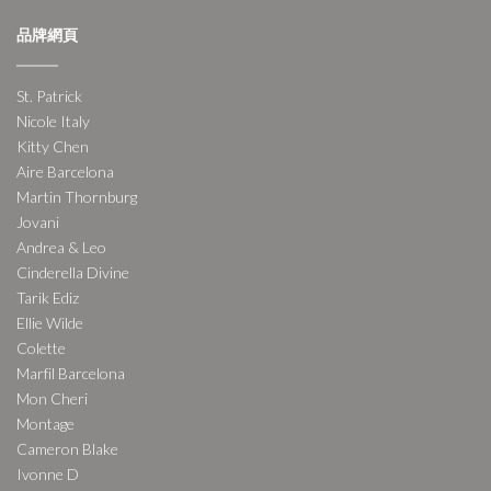
品牌網頁
St. Patrick
Nicole Italy
Kitty Chen
Aire Barcelona
Martin Thornburg
Jovani
Andrea & Leo
Cinderella Divine
Tarik Ediz
Ellie Wilde
Colette
Marfil Barcelona
Mon Cheri
Montage
Cameron Blake
Ivonne D