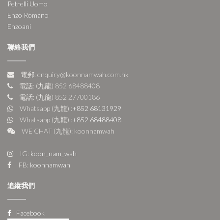
Petrelli Uomo
Enzo Romano
Enzoani
聯絡我們
電郵: enquiry@koonnamwah.com.hk
電話: (九龍) 852 68488408
電話: (九龍) 852 27700186
Whatsapp (九龍) :
+852 68131929
Whatsapp (九龍) :
+852 68488408
WE CHAT (九龍): koonnamwah
IG:
koon_nam_wah
FB:
koonnamwah
追縱我們
Facebook