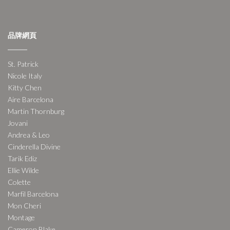
品牌網頁
St. Patrick
Nicole Italy
Kitty Chen
Aire Barcelona
Martin Thornburg
Jovani
Andrea & Leo
Cinderella Divine
Tarik Ediz
Ellie Wilde
Colette
Marfil Barcelona
Mon Cheri
Montage
Cameron Blake