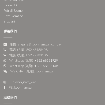
Ivonne D
Petrelli Uomo
Enzo Romano
Enzoani
聯絡我們
電郵: enquiry@koonnamwah.com.hk
電話: (九龍) 852 68488408
電話: (九龍) 852 27700186
Whatsapp (九龍) :
+852 68131929
Whatsapp (九龍) :
+852 68488408
WE CHAT (九龍): koonnamwah
IG:
koon_nam_wah
FB:
koonnamwah
追縱我們