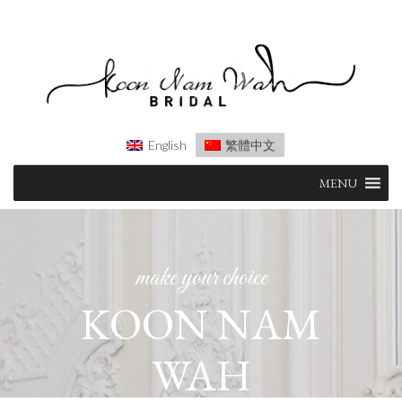
English
繁體中文
Skip
MENU
to
content
make your choice
KOON NAM
WAH