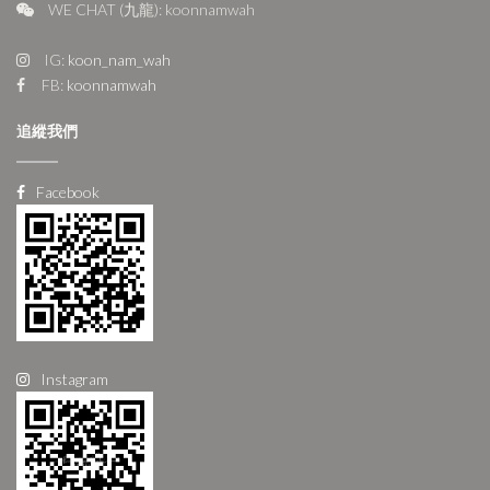
WE CHAT (九龍): koonnamwah
IG:
koon_nam_wah
FB:
koonnamwah
追縱我們
Facebook
Instagram