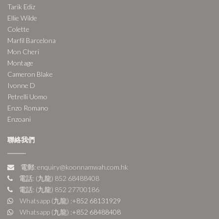
Tarik Ediz
Ellie Wilde
Colette
Marfil Barcelona
Mon Cheri
Montage
Cameron Blake
Ivonne D
Petrelli Uomo
Enzo Romano
Enzoani
聯絡我們
電郵: enquiry@koonnamwah.com.hk
電話: (九龍) 852 68488408
電話: (九龍) 852 27700186
Whatsapp (九龍) :
+852 68131929
Whatsapp (九龍) :
+852 68488408