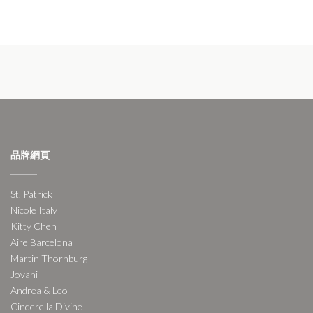
品牌網頁
St. Patrick
Nicole Italy
Kitty Chen
Aire Barcelona
Martin Thornburg
Jovani
Andrea & Leo
Cinderella Divine