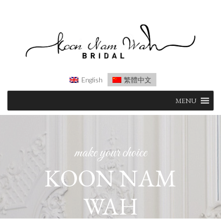
English
繁體中文
Skip
MENU
to
content
make your choice
KOON NAM
WAH