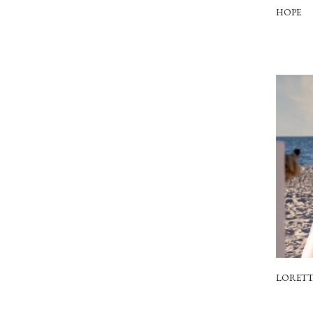
HOPE
LORETT