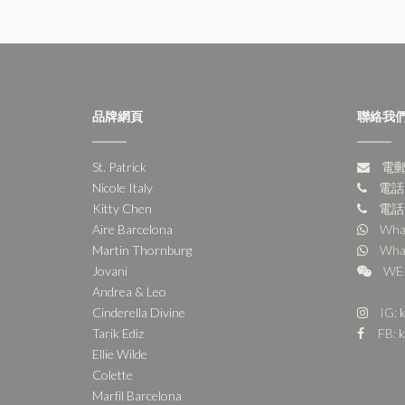
品牌網頁
聯絡我
St. Patrick
電郵:
Nicole Italy
電話:
Kitty Chen
電話:
Aire Barcelona
Wha
Martin Thornburg
Wha
Jovani
WE 
Andrea & Leo
Cinderella Divine
IG:
k
Tarik Ediz
FB:
k
Ellie Wilde
Colette
Marfil Barcelona