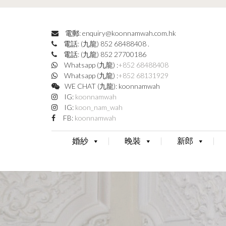
電郵: enquiry@koonnamwah.com.hk
電話: (九龍) 852 68488408
.
電話: (九龍) 852 27700186
Whatsapp (九龍) :
+852 68488408
Whatsapp (九龍) :
+852 68131929
WE CHAT (九龍): koonnamwah
IG:
koonnamwah
IG:
koon_nam_wah
FB:
koonnamwah
婚紗
晚裝
新郎