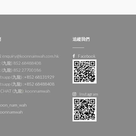
們
追縱我們
 enquiry@koonnamwah.com.hk
Facebook
 (九龍) 852 68488408
 (九龍) 852 27700186
tsapp (九龍) :
+852 68131929
tsapp (九龍) :
+852 68488408
CHAT (九龍): koonnamwah
Instagram
oon_nam_wah
oonnamwah