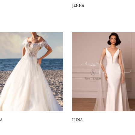
JENNA
A
LUNA