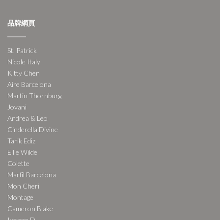
品牌網頁
St. Patrick
Nicole Italy
Kitty Chen
Aire Barcelona
Martin Thornburg
Jovani
Andrea & Leo
Cinderella Divine
Tarik Ediz
Ellie Wilde
Colette
Marfil Barcelona
Mon Cheri
Montage
Cameron Blake
Ivonne D