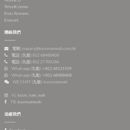
Petrelli Uomo
Enzo Romano
Enzoani
聯絡我們
電郵: enquiry@koonnamwah.com.hk
電話: (九龍) 852 68488408
電話: (九龍) 852 27700186
Whatsapp (九龍) :
+852 68131929
Whatsapp (九龍) :
+852 68488408
WE CHAT (九龍): koonnamwah
IG:
koon_nam_wah
FB:
koonnamwah
追縱我們