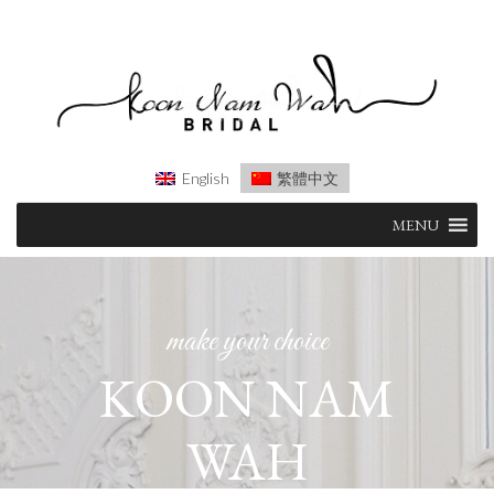
English
繁體中文
Skip
MENU
to
content
make your choice
KOON NAM
WAH