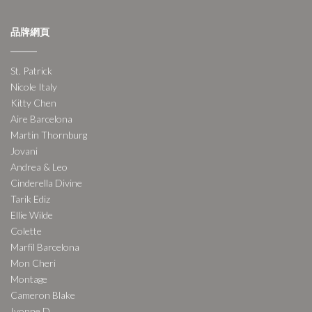
品牌網頁
St. Patrick
Nicole Italy
Kitty Chen
Aire Barcelona
Martin Thornburg
Jovani
Andrea & Leo
Cinderella Divine
Tarik Ediz
Ellie Wilde
Colette
Marfil Barcelona
Mon Cheri
Montage
Cameron Blake
Ivonne D