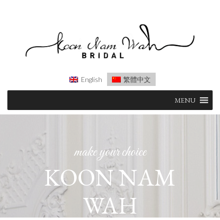
English
繁體中文
Skip
MENU
to
content
make your choice
KOON NAM
WAH