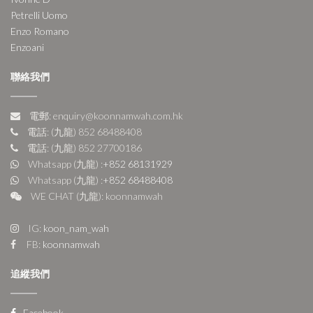
Petrelli Uomo
Enzo Romano
Enzoani
聯絡我們
電郵: enquiry@koonnamwah.com.hk
電話: (九龍) 852 68488408
電話: (九龍) 852 27700186
Whatsapp (九龍) :
+852 68131929
Whatsapp (九龍) :
+852 68488408
WE CHAT (九龍): koonnamwah
IG:
koon_nam_wah
FB:
koonnamwah
追縱我們
Facebook