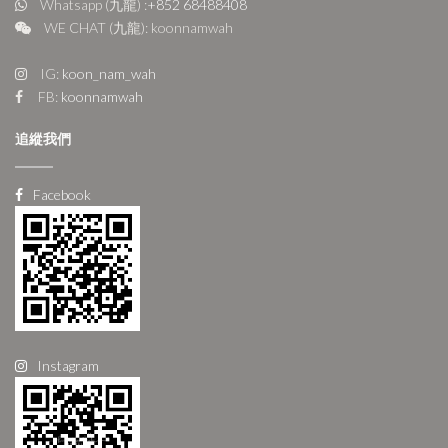
Whatsapp (九龍) :
+852 68488408
WE CHAT (九龍): koonnamwah
IG:
koon_nam_wah
FB:
koonnamwah
追縱我們
Facebook
Instagram