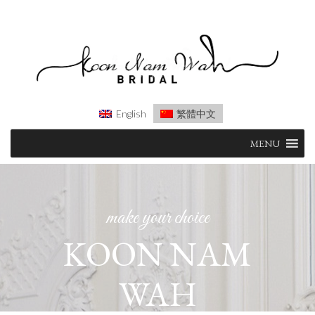
English
繁體中文
Skip
MENU
to
content
make your choice
KOON NAM
WAH