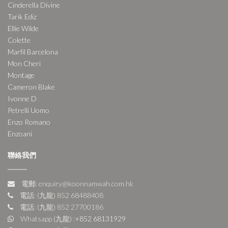
Cinderella Divine
Tarik Ediz
Ellie Wilde
Colette
Marfil Barcelona
Mon Cheri
Montage
Cameron Blake
Ivonne D
Petrelli Uomo
Enzo Romano
Enzoani
聯絡我們
電郵: enquiry@koonnamwah.com.hk
電話: (九龍) 852 68488408
電話: (九龍) 852 27700186
Whatsapp (九龍) :
+852 68131929