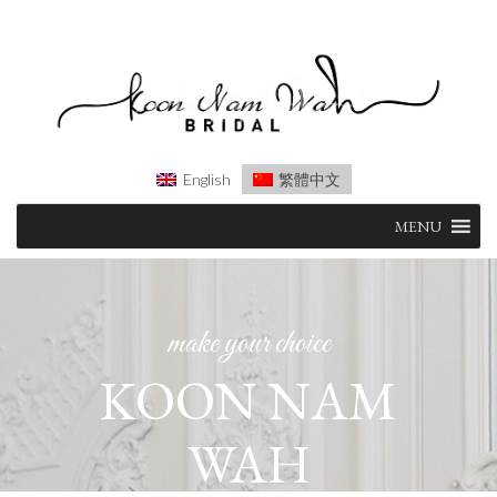
English
繁體中文
Skip
MENU
to
content
make your choice
KOON NAM
WAH