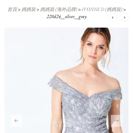
首頁
>
媽媽裝
>
媽媽裝 (海外品牌)
>
IVONNE D (媽媽裝)
>
220d24__silver__gray
Post
navigation