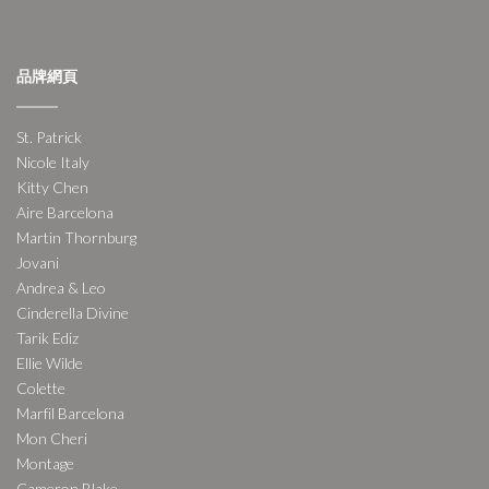
品牌網頁
St. Patrick
Nicole Italy
Kitty Chen
Aire Barcelona
Martin Thornburg
Jovani
Andrea & Leo
Cinderella Divine
Tarik Ediz
Ellie Wilde
Colette
Marfil Barcelona
Mon Cheri
Montage
Cameron Blake