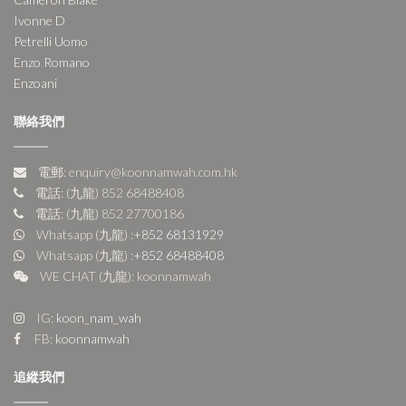
Ivonne D
Petrelli Uomo
Enzo Romano
Enzoani
聯絡我們
電郵: enquiry@koonnamwah.com.hk
電話: (九龍) 852 68488408
電話: (九龍) 852 27700186
Whatsapp (九龍) :
+852 68131929
Whatsapp (九龍) :
+852 68488408
WE CHAT (九龍): koonnamwah
IG:
koon_nam_wah
FB:
koonnamwah
追縱我們