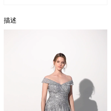
描述
視
訊
播
放
器