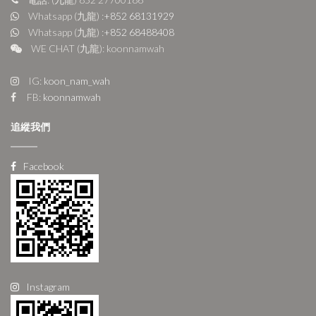
Whatsapp (九龍) :
+852 68131929
Whatsapp (九龍) :
+852 68488408
WE CHAT (九龍): koonnamwah
IG:
koon_nam_wah
FB:
koonnamwah
追縱我們
Facebook
Instagram