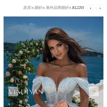
首頁
>
婚紗
>
海外品牌婚紗
>
RL2201
Post
navigation