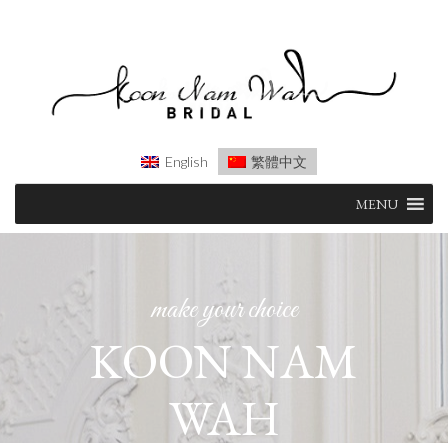
English
繁體中文
Skip
MENU
to
content
make your choice
KOON NAM
WAH