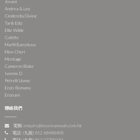
Jovani
Andrea & Leo
Cinderella Divine
Tarik Ediz
Ellie Wilde
Colette
Marfil Barcelona
Mon Cheri
Montage
Cameron Blake
Ivonne D
Petrelli Uomo
Enzo Romano
Enzoani
聯絡我們
電郵: enquiry@koonnamwah.com.hk
電話: (九龍) 852 68488408
電話: (九龍) 852 27700186