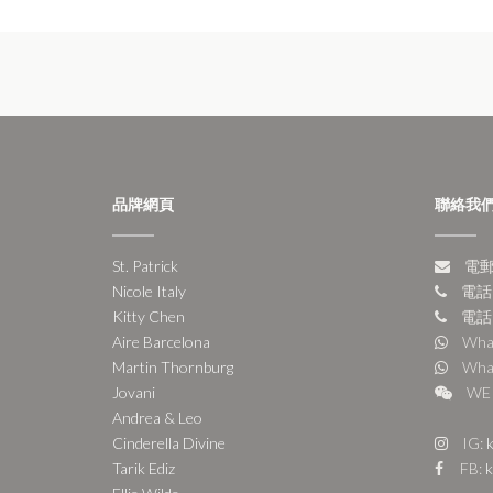
品牌網頁
聯絡我
St. Patrick
電郵:
Nicole Italy
電話:
Kitty Chen
電話:
Aire Barcelona
Wha
Martin Thornburg
Wha
Jovani
WE 
Andrea & Leo
Cinderella Divine
IG:
k
Tarik Ediz
FB:
k