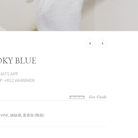
Post
navigation
OKY BLUE
ATS APP
 +852 68488408
Size Guide
IVINE
,
姊妹裙
,
宴會裝 (晚裝)