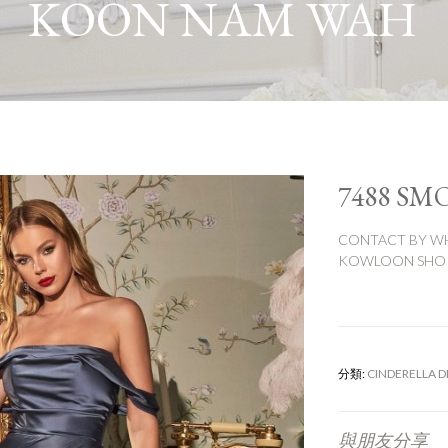
KOON NAM WAH
7488 SM
CONTACT BY WH
KOWLOON SHOP:
分類:
CINDERELLA D
與朋友分享