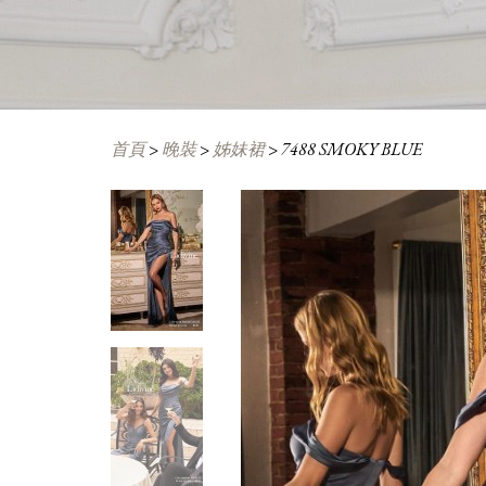
首頁
>
晚裝
>
姊妹裙
>
7488 SMOKY BLUE