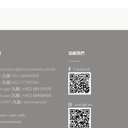
們
追縱我們
 enquiry@koonnamwah.com.hk
Facebook
 (九龍) 852 68488408
 (九龍) 852 27700186
tsapp (九龍) :
+852 68131929
tsapp (九龍) :
+852 68488408
CHAT (九龍): koonnamwah
Instagram
oon_nam_wah
oonnamwah