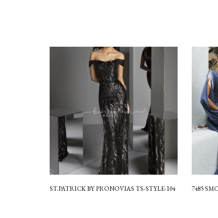
ST.PATRICK BY PRONOVIAS TS-STYLE-104
7485 SM