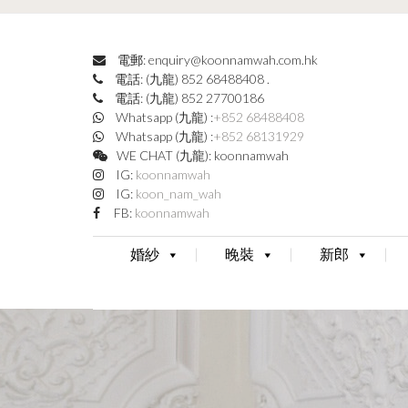
電郵: enquiry@koonnamwah.com.hk
電話: (九龍) 852 68488408
.
電話: (九龍) 852 27700186
Whatsapp (九龍) :
+852 68488408
Whatsapp (九龍) :
+852 68131929
WE CHAT (九龍): koonnamwah
IG:
koonnamwah
IG:
koon_nam_wah
FB:
koonnamwah
婚紗
晚裝
新郎