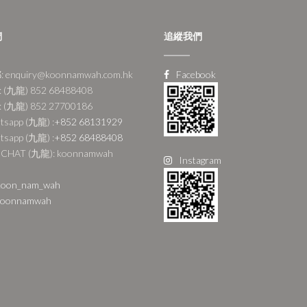
們
追縱我們
 enquiry@koonnamwah.com.hk
Facebook
 (九龍) 852 68488408
 (九龍) 852 27700186
tsapp (九龍) :
+852 68131929
tsapp (九龍) :
+852 68488408
CHAT (九龍): koonnamwah
Instagram
oon_nam_wah
oonnamwah