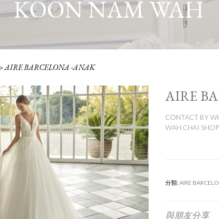
KOON NAM WAH
>
AIRE BARCELONA -ANAK
AIRE B
CONTACT BY WH
WAH CHAI SHOP:
分類:
AIRE BARCEL
與朋友分享