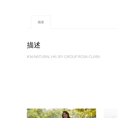
描述
描述
#36 NATURAL HK/ BY GROUP ROSA CLARA