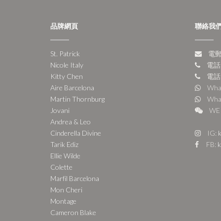
品牌網頁
聯絡我
St. Patrick
電郵:
Nicole Italy
電話:
Kitty Chen
電話:
Aire Barcelona
Wha
Martin Thornburg
Wha
Jovani
WE 
Andrea & Leo
Cinderella Divine
IG:
k
Tarik Ediz
FB:
k
Ellie Wilde
Colette
Marfil Barcelona
Mon Cheri
Montage
Cameron Blake