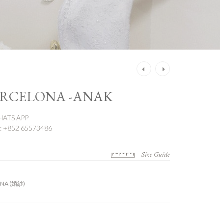
Post
navigation
ARCELONA -ANAK
ATS APP
 +852 65573486
Size Guide
ONA (婚紗)