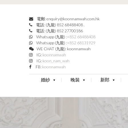
電郵: enquiry@koonnamwah.com.hk
電話: (九龍) 852 68488408
.
電話: (九龍) 852 27700186
Whatsapp (九龍) :
+852 68488408
Whatsapp (九龍) :
+852 68131929
WE CHAT (九龍): koonnamwah
IG:
koonnamwah
IG:
koon_nam_wah
FB:
koonnamwah
婚紗
晚裝
新郎