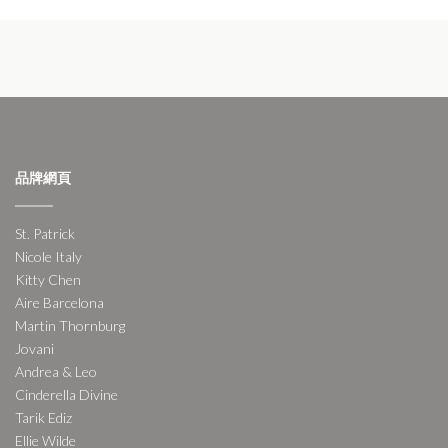
品牌網頁
St. Patrick
Nicole Italy
Kitty Chen
Aire Barcelona
Martin Thornburg
Jovani
Andrea & Leo
Cinderella Divine
Tarik Ediz
Ellie Wilde