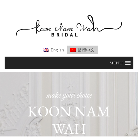
English
繁體中文
Skip
MENU
to
content
make your choice
KOON NAM
WAH