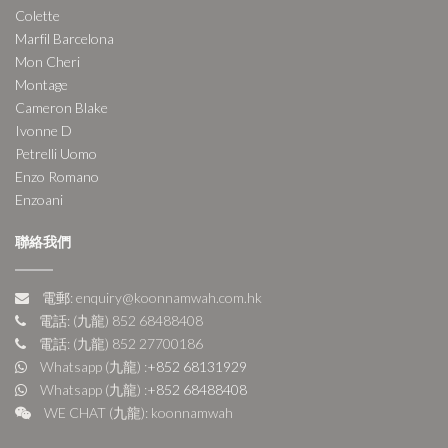
Colette
Marfil Barcelona
Mon Cheri
Montage
Cameron Blake
Ivonne D
Petrelli Uomo
Enzo Romano
Enzoani
聯絡我們
電郵: enquiry@koonnamwah.com.hk
電話: (九龍) 852 68488408
電話: (九龍) 852 27700186
Whatsapp (九龍) :
+852 68131929
Whatsapp (九龍) :
+852 68488408
WE CHAT (九龍): koonnamwah