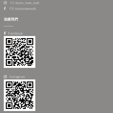
IG:
koon_nam_wah
FB:
koonnamwah
追縱我們
Facebook
Instagram