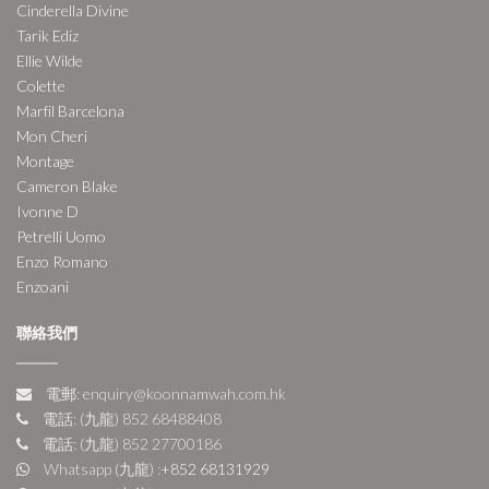
Cinderella Divine
Tarik Ediz
Ellie Wilde
Colette
Marfil Barcelona
Mon Cheri
Montage
Cameron Blake
Ivonne D
Petrelli Uomo
Enzo Romano
Enzoani
聯絡我們
電郵: enquiry@koonnamwah.com.hk
電話: (九龍) 852 68488408
電話: (九龍) 852 27700186
Whatsapp (九龍) :
+852 68131929