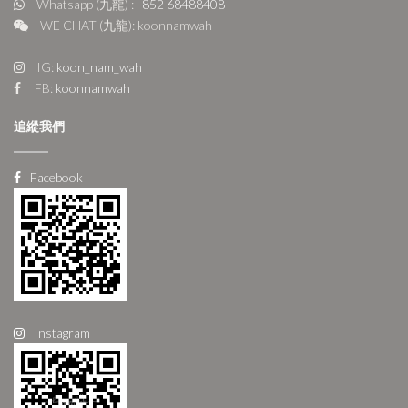
Whatsapp (九龍) :
+852 68488408
WE CHAT (九龍): koonnamwah
IG:
koon_nam_wah
FB:
koonnamwah
追縱我們
Facebook
Instagram