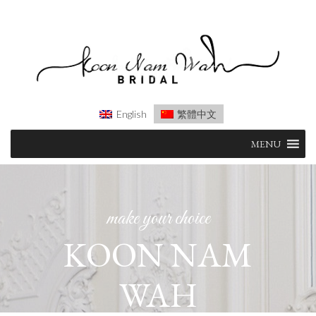
English
繁體中文
Skip
MENU
to
content
make your choice
KOON NAM
WAH