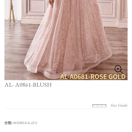
AL- A0861-BLUSH
Size Guide
分類:
ANDREA & LEO