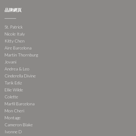
品牌網頁
St. Patrick
Nicole Italy
Kitty Chen
Aire Barcelona
Martin Thornburg
Jovani
Andrea & Leo
Cinderella Divine
Tarik Ediz
Ellie Wilde
Colette
Marfil Barcelona
Mon Cheri
Montage
Cameron Blake
Ivonne D