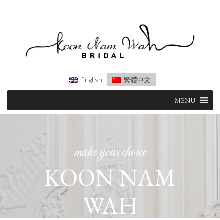
English
繁體中文
Skip
MENU
to
content
make your choice
KOON NAM
WAH