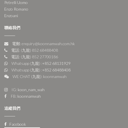
Petrelli Uomo
Enzo Romano
Enzoani
聯絡我們
電郵: enquiry@koonnamwah.com.hk
電話: (九龍) 852 68488408
電話: (九龍) 852 27700186
Whatsapp (九龍) :
+852 68131929
Whatsapp (九龍) :
+852 68488408
WE CHAT (九龍): koonnamwah
IG:
koon_nam_wah
FB:
koonnamwah
追縱我們
Facebook