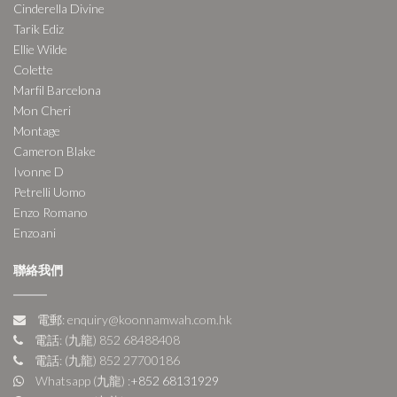
Cinderella Divine
Tarik Ediz
Ellie Wilde
Colette
Marfil Barcelona
Mon Cheri
Montage
Cameron Blake
Ivonne D
Petrelli Uomo
Enzo Romano
Enzoani
聯絡我們
電郵: enquiry@koonnamwah.com.hk
電話: (九龍) 852 68488408
電話: (九龍) 852 27700186
Whatsapp (九龍) :
+852 68131929