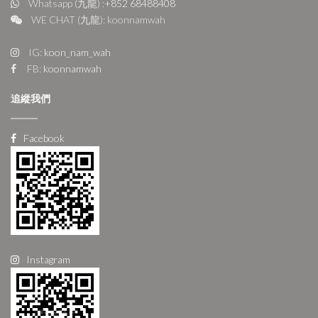
Whatsapp (九龍) :
+852 68488408
WE CHAT (九龍): koonnamwah
IG:
koon_nam_wah
FB:
koonnamwah
追縱我們
Facebook
Instagram