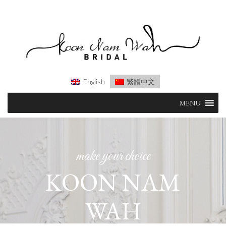
English
繁體中文
Skip
MENU
to
content
make your choice
KOON NAM
WAH