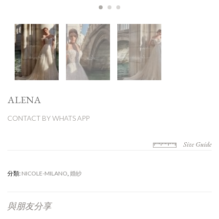
ALENA
CONTACT BY WHATS APP
Size Guide
分類:
NICOLE-MILANO
,
婚紗
與朋友分享