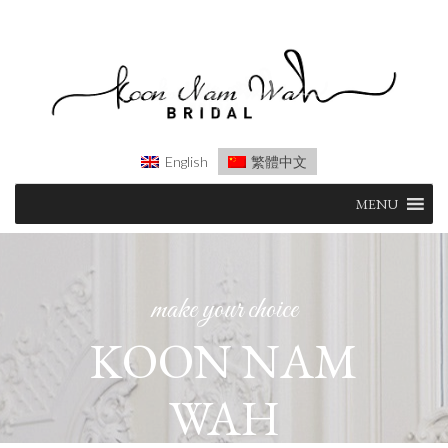
English
繁體中文
Skip
MENU
to
content
make your choice
KOON NAM
WAH