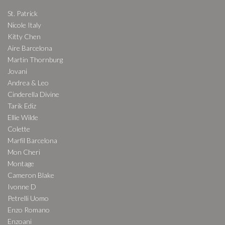
St. Patrick
Nicole Italy
Kitty Chen
Aire Barcelona
Martin Thornburg
Jovani
Andrea & Leo
Cinderella Divine
Tarik Ediz
Ellie Wilde
Colette
Marfil Barcelona
Mon Cheri
Montage
Cameron Blake
Ivonne D
Petrelli Uomo
Enzo Romano
Enzoani