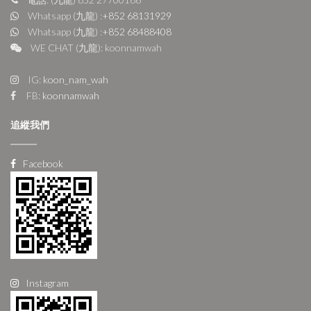
Whatsapp (九龍) :
+852 68131929
Whatsapp (九龍) :
+852 68488408
WE CHAT (九龍): koonnamwah
IG:
koon_nam_wah
FB:
koonnamwah
追縱我們
Facebook
Instagram