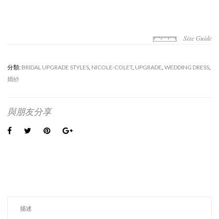
Size Guide
分類:
BRIDAL UPGRADE STYLES
,
NICOLE-COLET
,
UPGRADE
,
WEDDING DRESS
,
婚紗
與朋友分享
描述