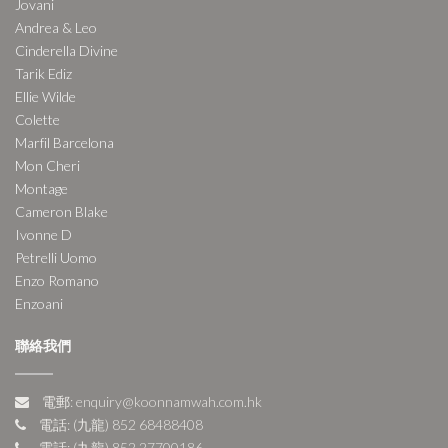
Jovani
Andrea & Leo
Cinderella Divine
Tarik Ediz
Ellie Wilde
Colette
Marfil Barcelona
Mon Cheri
Montage
Cameron Blake
Ivonne D
Petrelli Uomo
Enzo Romano
Enzoani
聯絡我們
電郵: enquiry@koonnamwah.com.hk
電話: (九龍) 852 68488408
電話: (九龍) 852 27700186