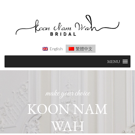
English
繁體中文
Skip
MENU
to
content
make your choice
KOON NAM
WAH