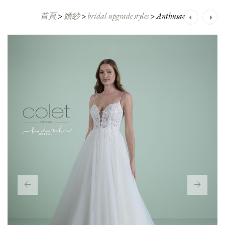
首頁
>
婚紗
>
bridal upgrade styles
>
Anthusae
Post
navigation