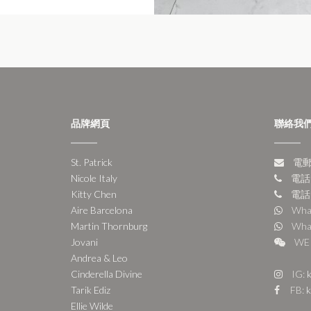
品牌網頁
聯絡我
St. Patrick
電郵:
Nicole Italy
電話:
Kitty Chen
電話:
Aire Barcelona
Wha
Martin Thornburg
Wha
Jovani
WE 
Andrea & Leo
Cinderella Divine
IG:
k
Tarik Ediz
FB:
k
Ellie Wilde