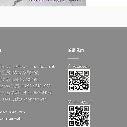
們
追縱我們
 enquiry@koonnamwah.com.hk
Facebook
 (九龍) 852 68488408
 (九龍) 852 27700186
tsapp (九龍) :
+852 68131929
tsapp (九龍) :
+852 68488408
CHAT (九龍): koonnamwah
Instagram
oon_nam_wah
oonnamwah