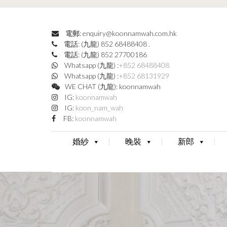
電郵: enquiry@koonnamwah.com.hk
電話: (九龍) 852 68488408
.
電話: (九龍) 852 27700186
Whatsapp (九龍) :
+852 68488408
Whatsapp (九龍) :
+852 68131929
WE CHAT (九龍): koonnamwah
IG:
koonnamwah
IG:
koon_nam_wah
FB:
koonnamwah
婚紗
晚裝
新郎