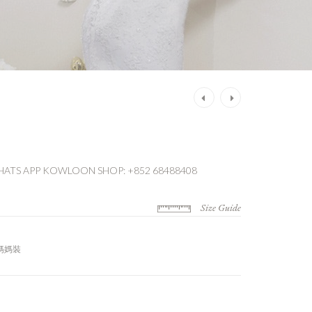
Post
navigation
ATS APP
KOWLOON SHOP: +852 68488408
Size Guide
媽媽裝