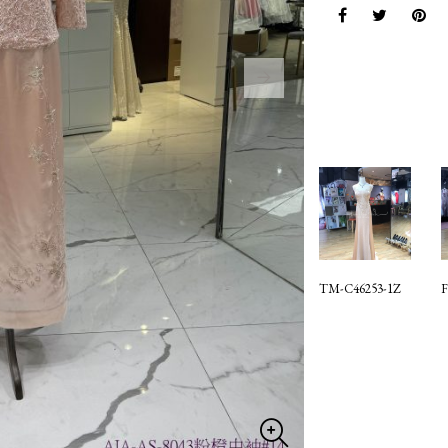
TM-C46253-1Z
F