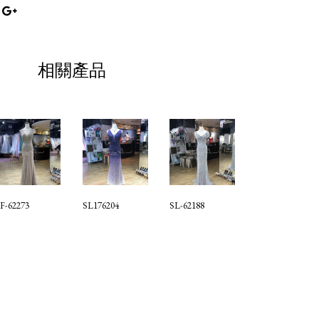
相關產品
F-62273
SL176204
SL-62188