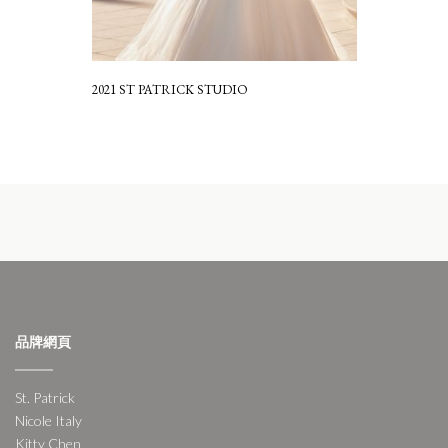
2021 ST PATRICK STUDIO
品牌網頁
St. Patrick
Nicole Italy
Kitty Chen