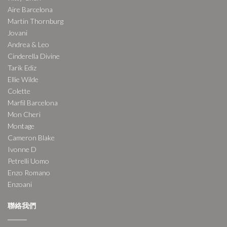
Aire Barcelona
Martin Thornburg
Jovani
Andrea & Leo
Cinderella Divine
Tarik Ediz
Ellie Wilde
Colette
Marfil Barcelona
Mon Cheri
Montage
Cameron Blake
Ivonne D
Petrelli Uomo
Enzo Romano
Enzoani
聯絡我們