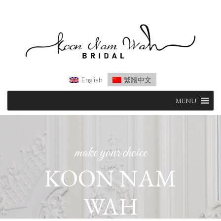
English
繁體中文
Skip
MENU
to
content
make your choice
KOON NAM
WAH