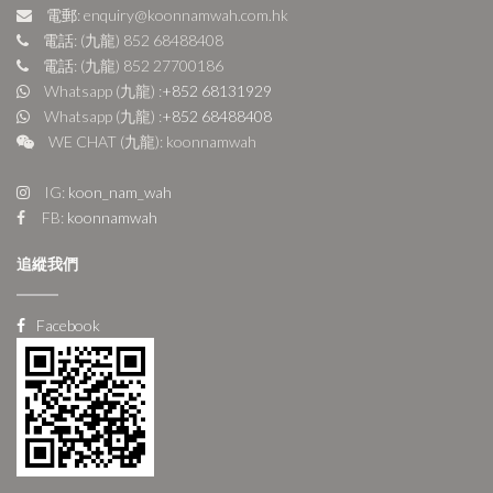
電郵: enquiry@koonnamwah.com.hk
電話: (九龍) 852 68488408
電話: (九龍) 852 27700186
Whatsapp (九龍) :
+852 68131929
Whatsapp (九龍) :
+852 68488408
WE CHAT (九龍): koonnamwah
IG:
koon_nam_wah
FB:
koonnamwah
追縱我們
Facebook