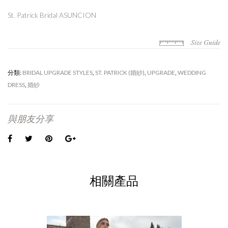
St. Patrick Bridal ASUNCION
Size Guide
分類:
BRIDAL UPGRADE STYLES
,
ST. PATRICK (婚紗)
,
UPGRADE
,
WEDDING
DRESS
,
婚紗
與朋友分享
相關產品