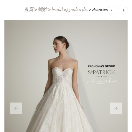
首頁
>
婚紗
>
bridal upgrade styles
>
Asuncion
Post
navigation