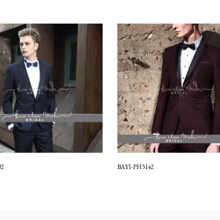
02
BAYI-PH3142