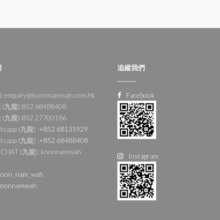
們
追縱我們
 enquiry@koonnamwah.com.hk
Facebook
 (九龍) 852 68488408
 (九龍) 852 27700186
tsapp (九龍) :
+852 68131929
tsapp (九龍) :
+852 68488408
CHAT (九龍): koonnamwah
Instagram
oon_nam_wah
oonnamwah