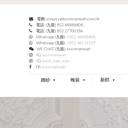
電郵: enquiry@koonnamwah.com.hk
電話: (九龍) 852 68488408
.
電話: (九龍) 852 27700186
Whatsapp (九龍) :
+852 68488408
Whatsapp (九龍) :
+852 68131929
WE CHAT (九龍): koonnamwah
IG:
koonnamwah
IG:
koon_nam_wah
FB:
koonnamwah
婚紗
晚裝
新郎