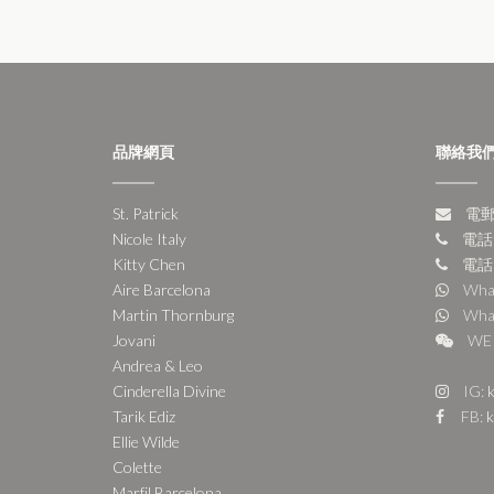
品牌網頁
聯絡我
St. Patrick
電郵:
Nicole Italy
電話:
Kitty Chen
電話:
Aire Barcelona
Wha
Martin Thornburg
Wha
Jovani
WE 
Andrea & Leo
Cinderella Divine
IG:
k
Tarik Ediz
FB:
k
Ellie Wilde
Colette
Marfil Barcelona