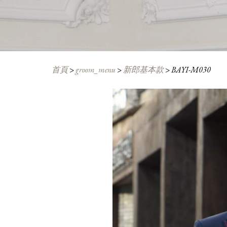
首頁
>
groom_menu
>
新郎基本款
>
BAYI-M030