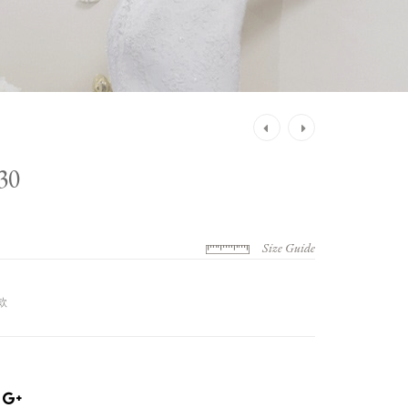
Post
navigation
30
Size Guide
款