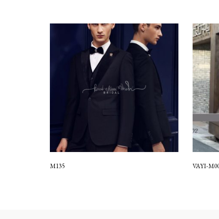
M135
VAYI-M0