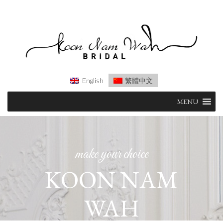
English
繁體中文
Skip
MENU
to
content
make your choice
KOON NAM
WAH