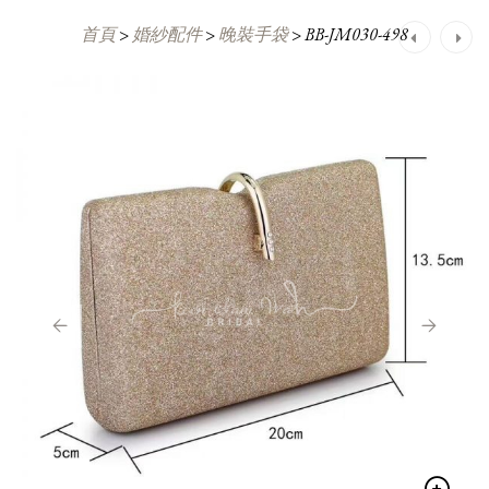
首頁
>
婚紗配件
>
晚裝手袋
>
BB-JM030-498
Post
navigation