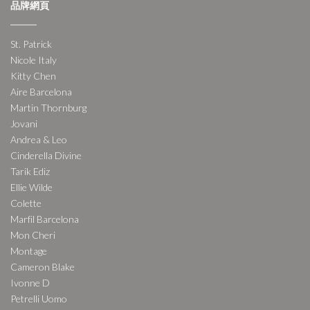
品牌網頁
St. Patrick
Nicole Italy
Kitty Chen
Aire Barcelona
Martin Thornburg
Jovani
Andrea & Leo
Cinderella Divine
Tarik Ediz
Ellie Wilde
Colette
Marfil Barcelona
Mon Cheri
Montage
Cameron Blake
Ivonne D
Petrelli Uomo