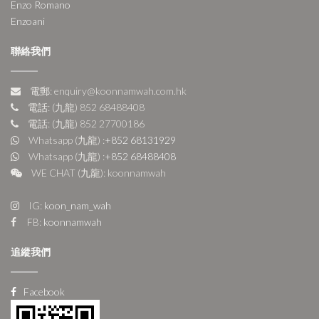
Enzo Romano
Enzoani
聯絡我們
電郵: enquiry@koonnamwah.com.hk
電話: (九龍) 852 68488408
電話: (九龍) 852 27700186
Whatsapp (九龍) :
+852 68131929
Whatsapp (九龍) :
+852 68488408
WE CHAT (九龍): koonnamwah
IG:
koon_nam_wah
FB:
koonnamwah
追縱我們
Facebook