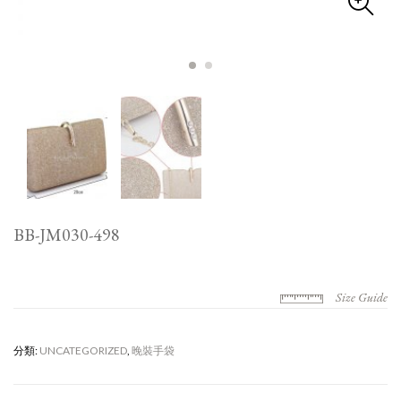
BB-JM030-498
Size Guide
分類:
UNCATEGORIZED
,
晚裝手袋