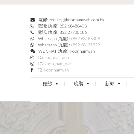
電郵: enquiry@koonnamwah.com.hk
電話: (九龍) 852 68488408
.
電話: (九龍) 852 27700186
Whatsapp (九龍) :
+852 68488408
Whatsapp (九龍) :
+852 68131929
WE CHAT (九龍): koonnamwah
IG:
koonnamwah
IG:
koon_nam_wah
FB:
koonnamwah
婚紗
晚裝
新郎