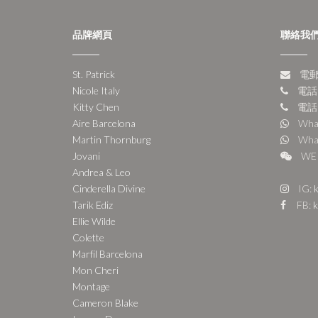
品牌網頁
聯絡我
St. Patrick
電郵:
Nicole Italy
電話:
Kitty Chen
電話:
Aire Barcelona
Wha
Martin Thornburg
Wha
Jovani
WE 
Andrea & Leo
Cinderella Divine
IG:
k
Tarik Ediz
FB:
k
Ellie Wilde
Colette
Marfil Barcelona
Mon Cheri
Montage
Cameron Blake