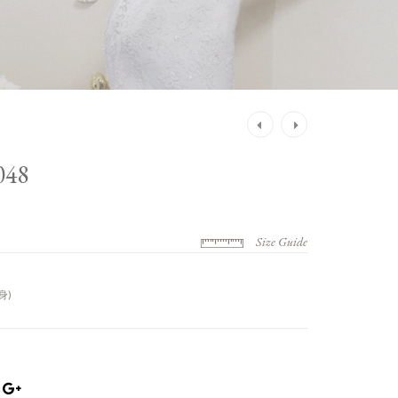
Post
navigation
48
Size Guide
身)