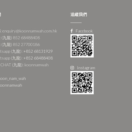
們
追縱我們
 enquiry@koonnamwah.com.hk
Facebook
 (九龍) 852 68488408
 (九龍) 852 27700186
tsapp (九龍) :
+852 68131929
tsapp (九龍) :
+852 68488408
CHAT (九龍): koonnamwah
Instagram
oon_nam_wah
oonnamwah