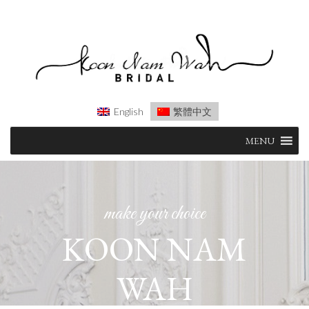
English
繁體中文
Skip
MENU
to
content
make your choice
KOON NAM
WAH