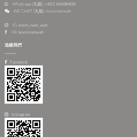
Whatsapp (九龍) :
+852 68488408
WE CHAT (九龍): koonnamwah
IG:
koon_nam_wah
FB:
koonnamwah
追縱我們
Facebook
Instagram