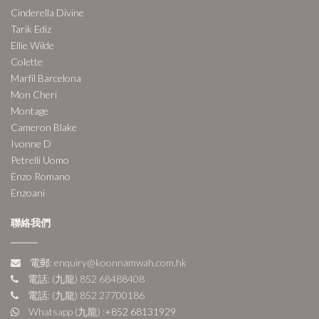
Cinderella Divine
Tarik Ediz
Ellie Wilde
Colette
Marfil Barcelona
Mon Cheri
Montage
Cameron Blake
Ivonne D
Petrelli Uomo
Enzo Romano
Enzoani
聯絡我們
電郵: enquiry@koonnamwah.com.hk
電話: (九龍) 852 68488408
電話: (九龍) 852 27700186
Whatsapp (九龍) :
+852 68131929