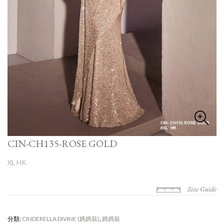
CIN-CH135-ROSE GOLD
XL HK
Size Guide
分類:
CINDERELLA DIVINE (媽媽裝)
,
媽媽裝