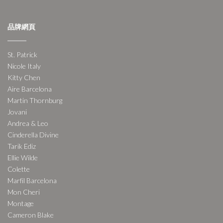
品牌網頁
St. Patrick
Nicole Italy
Kitty Chen
Aire Barcelona
Martin Thornburg
Jovani
Andrea & Leo
Cinderella Divine
Tarik Ediz
Ellie Wilde
Colette
Marfil Barcelona
Mon Cheri
Montage
Cameron Blake