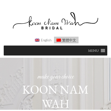
English
繁體中文
Skip
MENU
to
content
make your choice
KOON NAM
WAH