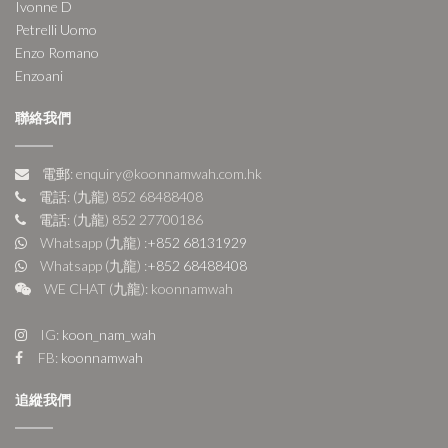
Ivonne D
Petrelli Uomo
Enzo Romano
Enzoani
聯絡我們
電郵: enquiry@koonnamwah.com.hk
電話: (九龍) 852 68488408
電話: (九龍) 852 27700186
Whatsapp (九龍) :
+852 68131929
Whatsapp (九龍) :
+852 68488408
WE CHAT (九龍): koonnamwah
IG:
koon_nam_wah
FB:
koonnamwah
追縱我們