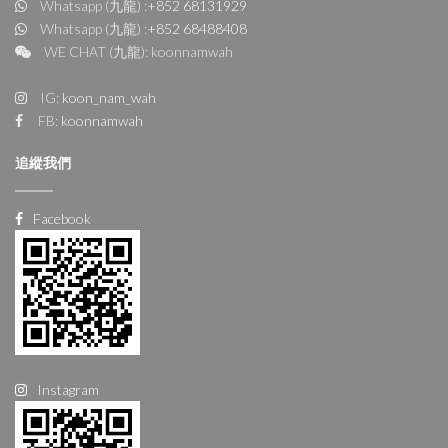
Whatsapp (九龍) :
+852 68131929
Whatsapp (九龍) :
+852 68488408
WE CHAT (九龍): koonnamwah
IG:
koon_nam_wah
FB:
koonnamwah
追縱我們
Facebook
Instagram