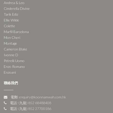
Andrea & Leo
Cinderella Divine
Tarik Ediz
Ellie Wilde
Colette
Marfil Barcelona
Mon Cheri
Montage
Cameron Blake
Ivonne D
Petrelli Uomo
Enzo Romano
Enzoani
聯絡我們
電郵: enquiry@koonnamwah.com.hk
電話: (九龍) 852 68488408
電話: (九龍) 852 27700186