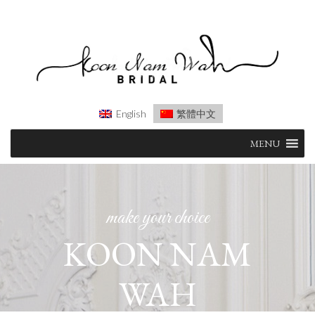
English
繁體中文
Skip
MENU
to
content
make your choice
KOON NAM
WAH