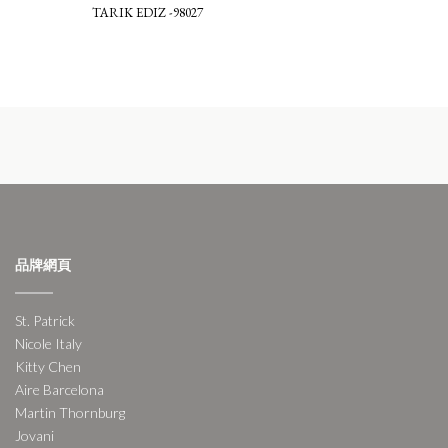
TARIK EDIZ -98027
品牌網頁
St. Patrick
Nicole Italy
Kitty Chen
Aire Barcelona
Martin Thornburg
Jovani