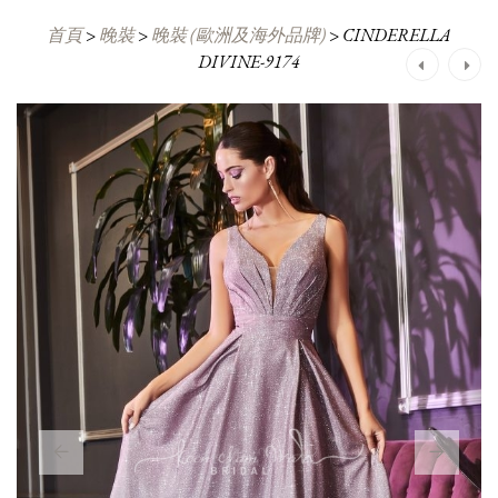
首頁
>
晚裝
>
晚裝 (歐洲及海外品牌)
>
CINDERELLA
DIVINE-9174
Post
navigation