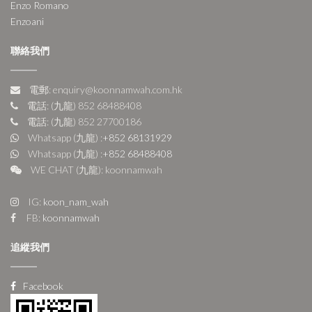
Enzo Romano
Enzoani
聯絡我們
電郵: enquiry@koonnamwah.com.hk
電話: (九龍) 852 68488408
電話: (九龍) 852 27700186
Whatsapp (九龍) :
+852 68131929
Whatsapp (九龍) :
+852 68488408
WE CHAT (九龍): koonnamwah
IG:
koon_nam_wah
FB:
koonnamwah
追縱我們
Facebook