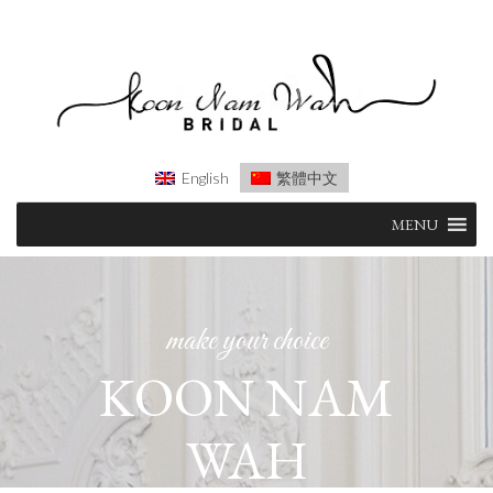
English
繁體中文
Skip
MENU
to
content
make your choice
KOON NAM
WAH