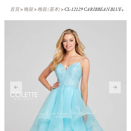
首頁
>
晚裝
>
晚裝 (基本)
>
CL-12129 CARIBBEAN BLUE
Post
navigation