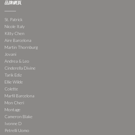
品牌網頁
St. Patrick
Nicole Italy
Kitty Chen
Aire Barcelona
Martin Thornburg
Jovani
Andrea & Leo
Cinderella Divine
Tarik Ediz
Ellie Wilde
Colette
Marfil Barcelona
Mon Cheri
Montage
Cameron Blake
Ivonne D
Petrelli Uomo