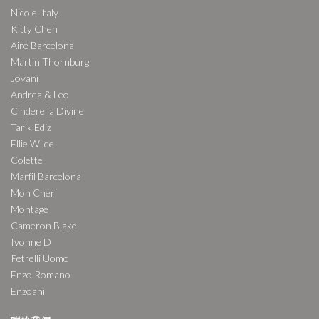
Nicole Italy
Kitty Chen
Aire Barcelona
Martin Thornburg
Jovani
Andrea & Leo
Cinderella Divine
Tarik Ediz
Ellie Wilde
Colette
Marfil Barcelona
Mon Cheri
Montage
Cameron Blake
Ivonne D
Petrelli Uomo
Enzo Romano
Enzoani