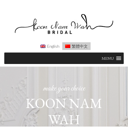
English
繁體中文
Skip
MENU
to
content
make your choice
KOON NAM
WAH