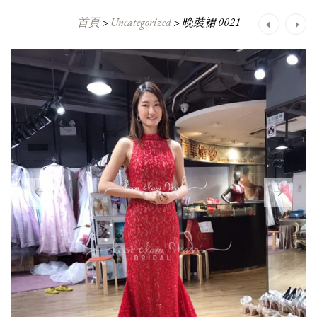
首頁
>
Uncategorized
>
晚裝裙 0021
Post
navigation