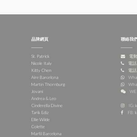
品牌網頁
聯絡我
St. Patrick
電郵:
Nicole Italy
電話:
Kitty Chen
電話:
Aire Barcelona
Wha
Martin Thornburg
Wha
Jovani
WE 
Andrea & Leo
Cinderella Divine
IG:
k
Tarik Ediz
FB:
k
Ellie Wilde
Colette
Marfil Barcelona