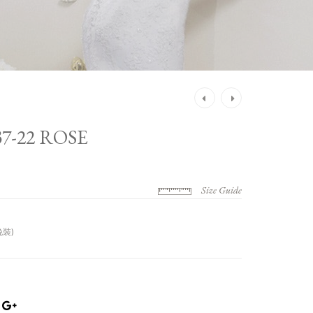
Post
navigation
37-22 ROSE
Size Guide
(晚裝)