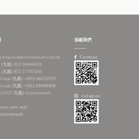
們
追縱我們
 enquiry@koonnamwah.com.hk
Facebook
 (九龍) 852 68488408
 (九龍) 852 27700186
tsapp (九龍) :
+852 68131929
tsapp (九龍) :
+852 68488408
CHAT (九龍): koonnamwah
Instagram
oon_nam_wah
oonnamwah