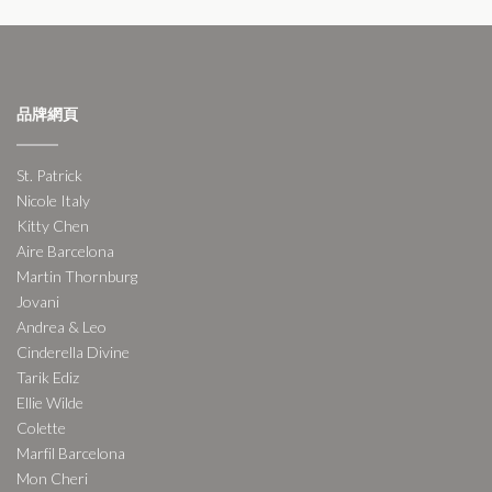
品牌網頁
St. Patrick
Nicole Italy
Kitty Chen
Aire Barcelona
Martin Thornburg
Jovani
Andrea & Leo
Cinderella Divine
Tarik Ediz
Ellie Wilde
Colette
Marfil Barcelona
Mon Cheri