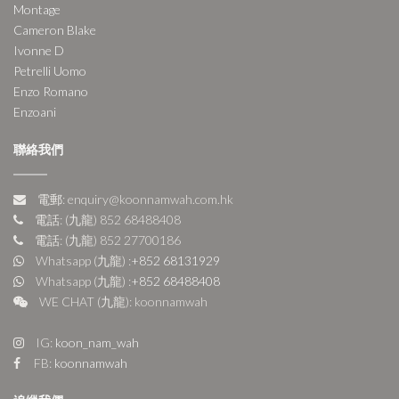
Montage
Cameron Blake
Ivonne D
Petrelli Uomo
Enzo Romano
Enzoani
聯絡我們
電郵: enquiry@koonnamwah.com.hk
電話: (九龍) 852 68488408
電話: (九龍) 852 27700186
Whatsapp (九龍) :
+852 68131929
Whatsapp (九龍) :
+852 68488408
WE CHAT (九龍): koonnamwah
IG:
koon_nam_wah
FB:
koonnamwah