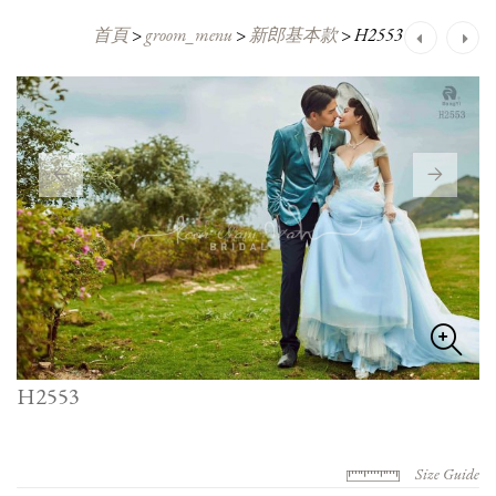
首頁
>
groom_menu
>
新郎基本款
>
H2553
Post
navigation
H2553
Size Guide