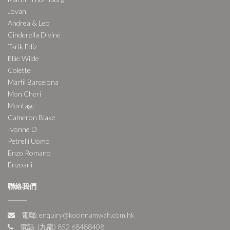
Jovani
Andrea & Leo
Cinderella Divine
Tarik Ediz
Ellie Wilde
Colette
Marfil Barcelona
Mon Cheri
Montage
Cameron Blake
Ivonne D
Petrelli Uomo
Enzo Romano
Enzoani
聯絡我們
電郵: enquiry@koonnamwah.com.hk
電話: (九龍) 852 68488408