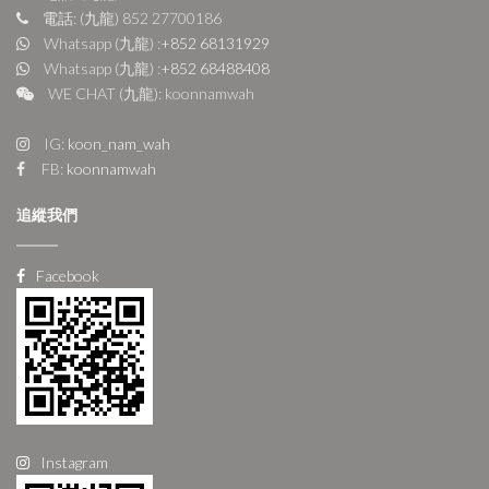
電話: (九龍) 852 27700186
Whatsapp (九龍) :
+852 68131929
Whatsapp (九龍) :
+852 68488408
WE CHAT (九龍): koonnamwah
IG:
koon_nam_wah
FB:
koonnamwah
追縱我們
Facebook
Instagram