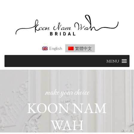
English
繁體中文
Skip
MENU
to
content
make your choice
KOON NAM
WAH