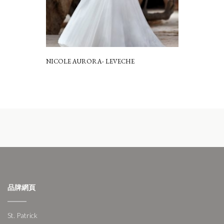
NICOLE AURORA- LEVECHE
品牌網頁
St. Patrick