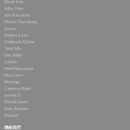
Nicole Italy
Kitty Chen
Aire Barcelona
Martin Thornburg
Jovani
Andrea & Leo
Cinderella Divine
Tarik Ediz
Ellie Wilde
Colette
Marfil Barcelona
Mon Cheri
Montage
Cameron Blake
Ivonne D
Petrelli Uomo
Enzo Romano
Enzoani
聯絡我們