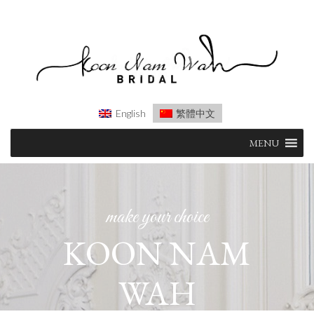
English
繁體中文
Skip
MENU
to
content
make your choice
KOON NAM
WAH