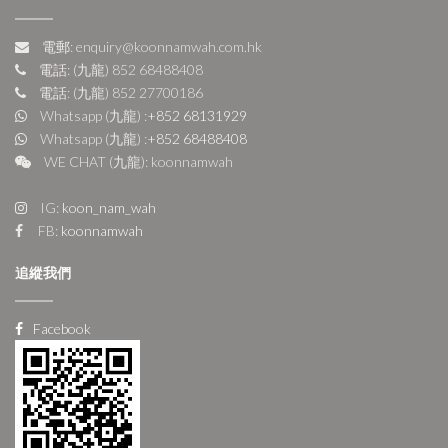
電郵: enquiry@koonnamwah.com.hk
電話: (九龍) 852 68488408
電話: (九龍) 852 27700186
Whatsapp (九龍) :
+852 68131929
Whatsapp (九龍) :
+852 68488408
WE CHAT (九龍): koonnamwah
IG:
koon_nam_wah
FB:
koonnamwah
追縱我們
Facebook