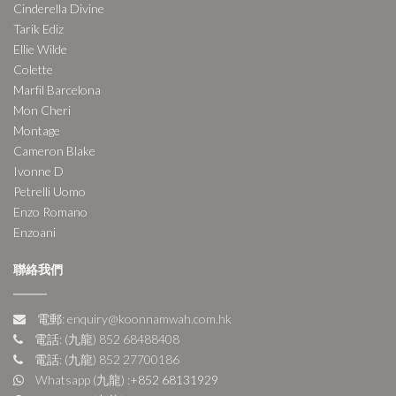
Cinderella Divine
Tarik Ediz
Ellie Wilde
Colette
Marfil Barcelona
Mon Cheri
Montage
Cameron Blake
Ivonne D
Petrelli Uomo
Enzo Romano
Enzoani
聯絡我們
電郵: enquiry@koonnamwah.com.hk
電話: (九龍) 852 68488408
電話: (九龍) 852 27700186
Whatsapp (九龍) :
+852 68131929