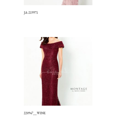
JA-219971
220947__WINE