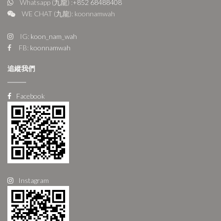
Whatsapp (九龍) :
+852 68488408
WE CHAT (九龍): koonnamwah
IG:
koon_nam_wah
FB:
koonnamwah
追縱我們
Facebook
Instagram