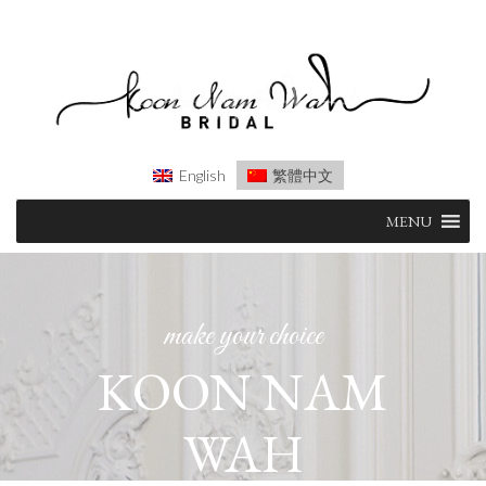
English
繁體中文
Skip
MENU
to
content
make your choice
KOON NAM
WAH