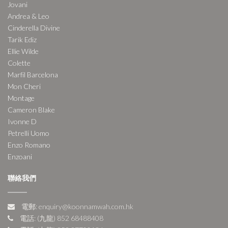
Jovani
Andrea & Leo
Cinderella Divine
Tarik Ediz
Ellie Wilde
Colette
Marfil Barcelona
Mon Cheri
Montage
Cameron Blake
Ivonne D
Petrelli Uomo
Enzo Romano
Enzoani
聯絡我們
電郵: enquiry@koonnamwah.com.hk
電話: (九龍) 852 68488408