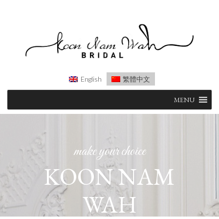
English
繁體中文
Skip
MENU
to
content
make your choice
KOON NAM
WAH