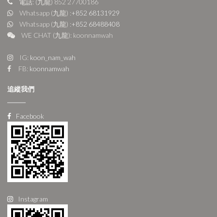
電話: (九龍) 852 27700186
Whatsapp (九龍) :
+852 68131929
Whatsapp (九龍) :
+852 68488408
WE CHAT (九龍): koonnamwah
IG:
koon_nam_wah
FB:
koonnamwah
追縱我們
Facebook
Instagram