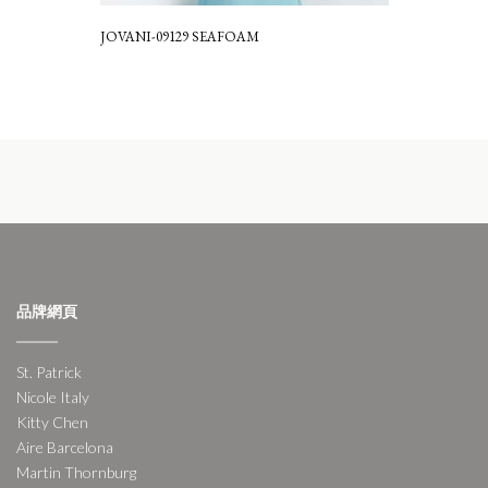
JOVANI-09129 SEAFOAM
品牌網頁
St. Patrick
Nicole Italy
Kitty Chen
Aire Barcelona
Martin Thornburg