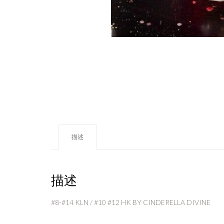
描述
描述
#8-#14 KLN / #10 #12 HK BY CINDERELLA DIVINE