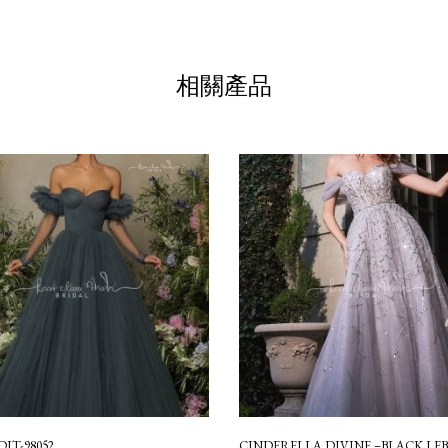
相關產品
IT-98052
CINDERELLA DIVINE –BLACK LEBE