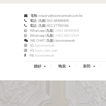
電郵: enquiry@koonnamwah.com.hk
電話: (九龍) 852 68488408
.
電話: (九龍) 852 27700186
Whatsapp (九龍) :
+852 68488408
Whatsapp (九龍) :
+852 68131929
WE CHAT (九龍): koonnamwah
IG:
koonnamwah
IG:
koon_nam_wah
FB:
koonnamwah
婚紗
晚裝
新郎