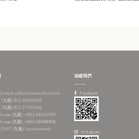
們
追縱我們
 enquiry@koonnamwah.com.hk
Facebook
 (九龍) 852 68488408
 (九龍) 852 27700186
tsapp (九龍) :
+852 68131929
tsapp (九龍) :
+852 68488408
CHAT (九龍): koonnamwah
Instagram