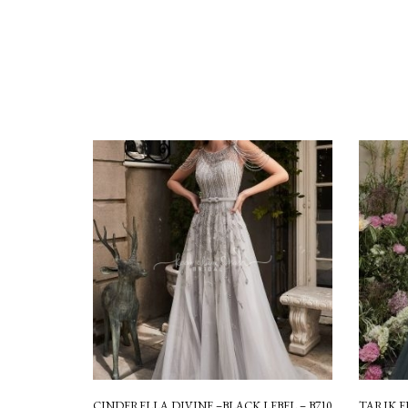
CINDERELLA DIVINE –BLACK LEBEL – B710
TARIK ED