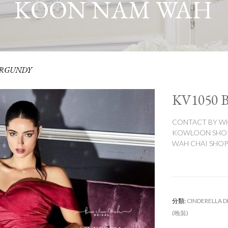
KOON NAM WAH
URGUNDY
KV1050
CONTACT BY WH
KOWLOON SHOP:
WAH CHAI SHOP:
分類:
CINDERELLA D
(晚裝)