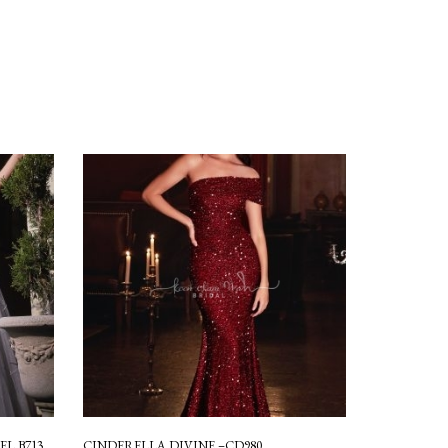
L B713
CINDERELLA DIVINE –CD980