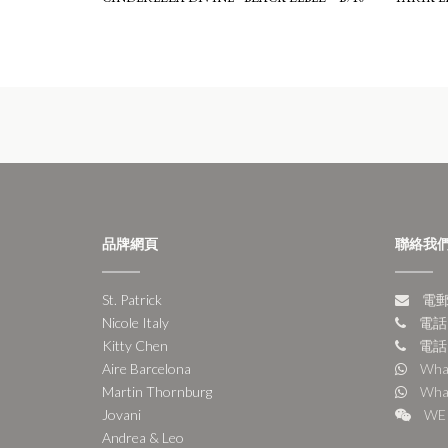
品牌網頁
聯絡我
St. Patrick
電郵:
Nicole Italy
電話:
Kitty Chen
電話:
Aire Barcelona
Wha
Martin Thornburg
Wha
Jovani
WE 
Andrea & Leo