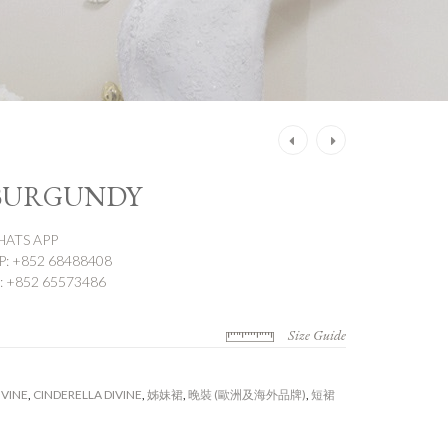
Post
navigation
 BURGUNDY
ATS APP
 +852 68488408
 +852 65573486
Size Guide
IVINE
,
CINDERELLA DIVINE
,
姊妹裙
,
晚裝 (歐洲及海外品牌)
,
短裙