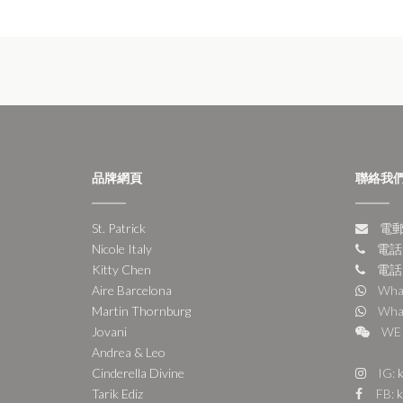
品牌網頁
聯絡我
St. Patrick
電郵:
Nicole Italy
電話:
Kitty Chen
電話:
Aire Barcelona
Wha
Martin Thornburg
Wha
Jovani
WE 
Andrea & Leo
Cinderella Divine
IG:
k
Tarik Ediz
FB:
k