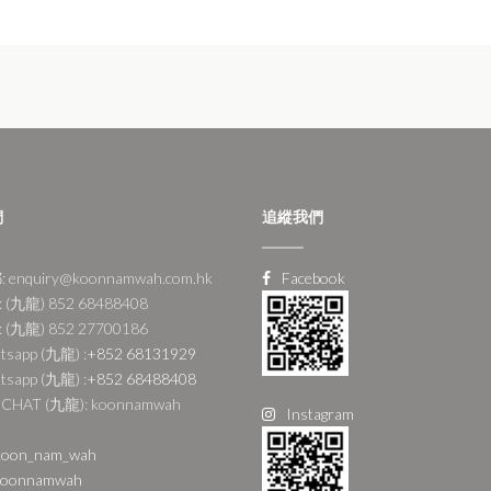
們
追縱我們
 enquiry@koonnamwah.com.hk
Facebook
 (九龍) 852 68488408
 (九龍) 852 27700186
tsapp (九龍) :
+852 68131929
tsapp (九龍) :
+852 68488408
CHAT (九龍): koonnamwah
Instagram
oon_nam_wah
oonnamwah