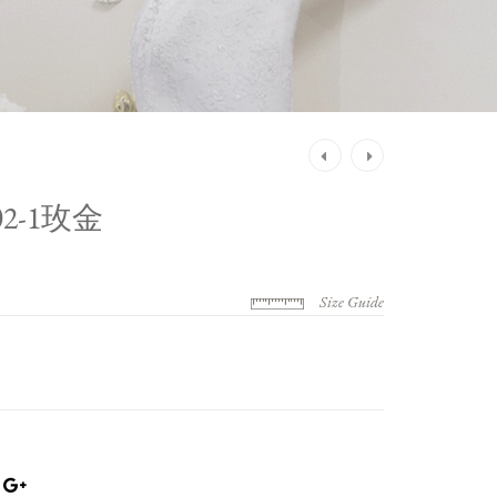
Post
navigation
002-1玫金
Size Guide