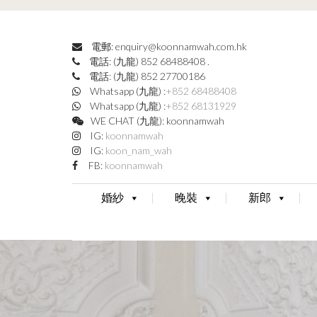
電郵: enquiry@koonnamwah.com.hk
電話: (九龍) 852 68488408
.
電話: (九龍) 852 27700186
Whatsapp (九龍) :
+852 68488408
Whatsapp (九龍) :
+852 68131929
WE CHAT (九龍): koonnamwah
IG:
koonnamwah
IG:
koon_nam_wah
FB:
koonnamwah
婚紗
晚裝
新郎