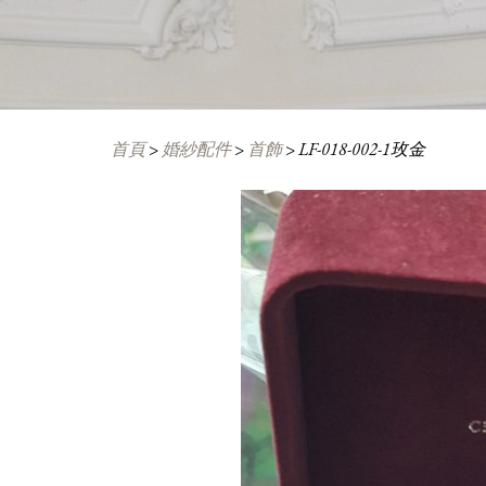
首頁
>
婚紗配件
>
首飾
>
LF-018-002-1玫金