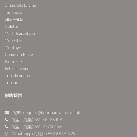
Cinderella Divine
Tarik Ediz
Ellie Wilde
Colette
Marfil Barcelona
Mon Cheri
Montage
Cameron Blake
Ivonne D
Petrelli Uomo
Enzo Romano
Enzoani
聯絡我們
電郵: enquiry@koonnamwah.com.hk
電話: (九龍) 852 68488408
電話: (九龍) 852 27700186
Whatsapp (九龍) :
+852 68131929