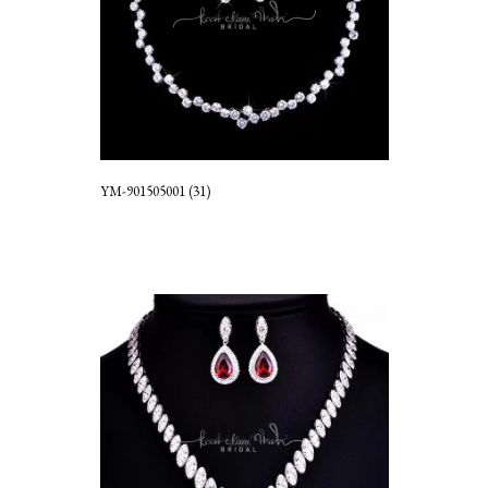
YM-901505001 (31)