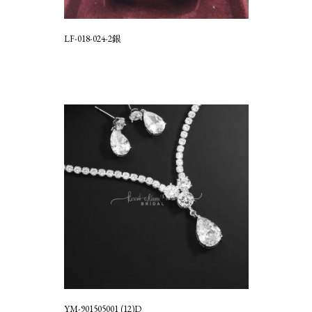
LF-018-024-2銀
YM-901505001 (12)D