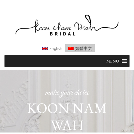
English
繁體中文
Skip
MENU
to
content
make your choice
KOON NAM
WAH