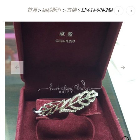
首頁
>
婚紗配件
>
首飾
>
LF-018-004-2銀
Post
navigation