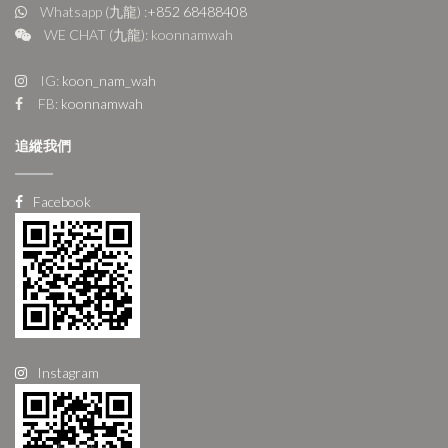
Whatsapp (九龍) :
+852 68488408
WE CHAT (九龍): koonnamwah
IG:
koon_nam_wah
FB:
koonnamwah
追縱我們
Facebook
Instagram