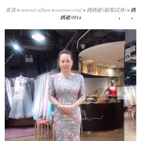
首頁
>
customer album
>
customer trial
>
媽媽裙 (顧客試身)
>
媽
媽裙 0014
Post
navigation