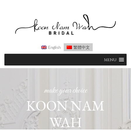
English
繁體中文
Skip
MENU
to
content
make your choice
KOON NAM
WAH