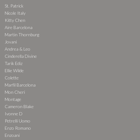
St. Patrick
Nicole Italy
Kitty Chen
Aire Barcelona
Martin Thornburg
Jovani
Andrea & Leo
Cinderella Divine
Tarik Ediz
Ellie Wilde
Colette
Marfil Barcelona
Mon Cheri
Montage
Cameron Blake
Ivonne D
Petrelli Uomo
Enzo Romano
Enzoani