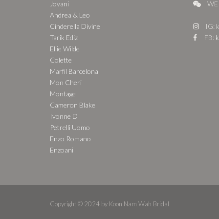
Jovani
WE 
Andrea & Leo
Cinderella Divine
IG:
k
Tarik Ediz
FB:
k
Ellie Wilde
Colette
Marfil Barcelona
Mon Cheri
Montage
Cameron Blake
Ivonne D
Petrelli Uomo
Enzo Romano
Enzoani
Copyright © 2024 by Koon Nam Wah Bridal