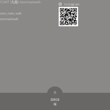
CHAT (九龍): koonnamwah
Instagram
oon_nam_wah
oonnamwah
回到頂
端