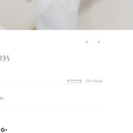
Post
navigation
35
Size Guide
身)