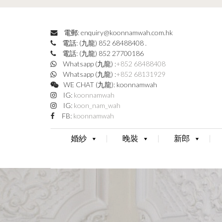
電郵: enquiry@koonnamwah.com.hk
電話: (九龍) 852 68488408
.
電話: (九龍) 852 27700186
Whatsapp (九龍) :
+852 68488408
Whatsapp (九龍) :
+852 68131929
WE CHAT (九龍): koonnamwah
IG:
koonnamwah
IG:
koon_nam_wah
FB:
koonnamwah
婚紗
晚裝
新郎