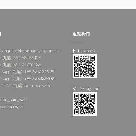
們
追縱我們
 enquiry@koonnamwah.com.hk
Facebook
 (九龍) 852 68488408
 (九龍) 852 27700186
tsapp (九龍) :
+852 68131929
tsapp (九龍) :
+852 68488408
CHAT (九龍): koonnamwah
Instagram
oon_nam_wah
oonnamwah