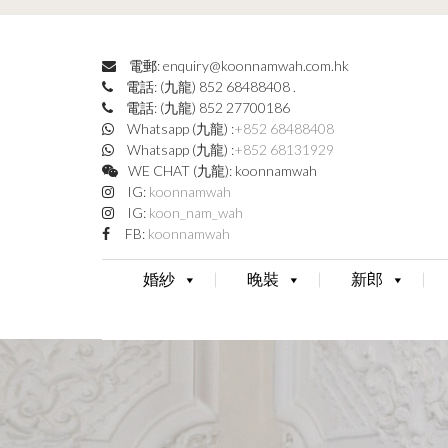
電郵: enquiry@koonnamwah.com.hk
電話: (九龍) 852 68488408
.
電話: (九龍) 852 27700186
Whatsapp (九龍) :
+852 68488408
Whatsapp (九龍) :
+852 68131929
WE CHAT (九龍): koonnamwah
IG:
koonnamwah
IG:
koon_nam_wah
FB:
koonnamwah
婚紗
晚裝
新郎