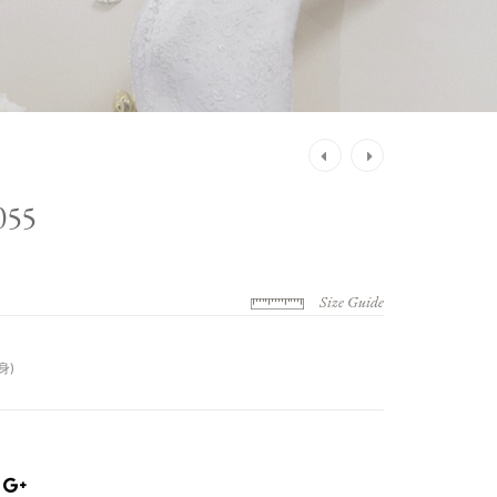
Post
navigation
55
Size Guide
身)