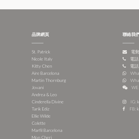
品牌網頁
聯絡我
St. Patrick
電郵:
Nicole Italy
電話:
Kitty Chen
電話:
Aire Barcelona
Wha
Martin Thornburg
Wha
Jovani
WE 
Andrea & Leo
Cinderella Divine
IG:
k
Tarik Ediz
FB:
k
Ellie Wilde
Colette
Marfil Barcelona
Mon Cheri