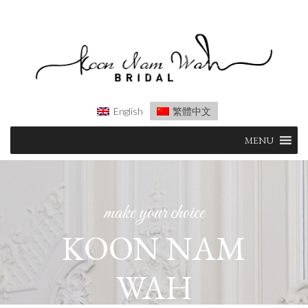
English
繁體中文
Skip
MENU
to
content
make your choice
KOON NAM
WAH