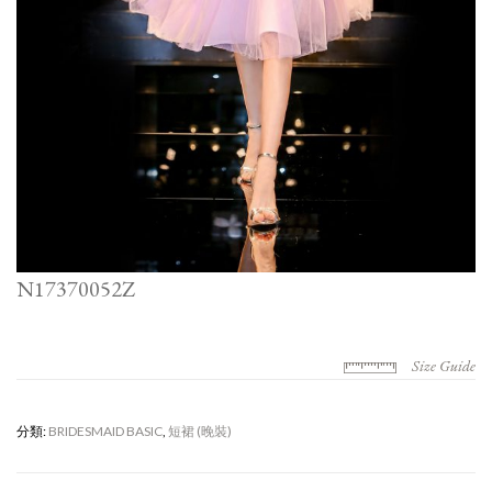
N17370052Z
Size Guide
分類:
BRIDESMAID BASIC
,
短裙 (晚裝)