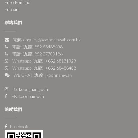
Enzo Romano
Enzoani
聯絡我們
電郵: enquiry@koonnamwah.com.hk
電話: (九龍) 852 68488408
電話: (九龍) 852 27700186
Whatsapp (九龍) :
+852 68131929
Whatsapp (九龍) :
+852 68488408
WE CHAT (九龍): koonnamwah
IG:
koon_nam_wah
FB:
koonnamwah
追縱我們
Facebook