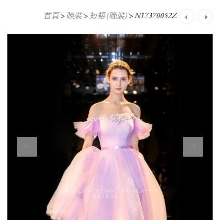
首頁
>
晚裝
>
短裙 (晚裝)
>
N17370052Z
Post
navigation