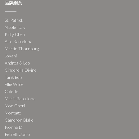
品牌網頁
St. Patrick
Nicole Italy
Kitty Chen
Aire Barcelona
Martin Thornburg
Jovani
Andrea & Leo
Cinderella Divine
Tarik Ediz
Ellie Wilde
Colette
Marfil Barcelona
Mon Cheri
Montage
Cameron Blake
Ivonne D
Petrelli Uomo