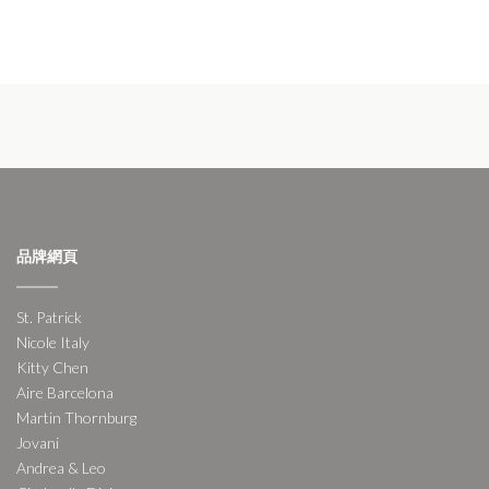
品牌網頁
St. Patrick
Nicole Italy
Kitty Chen
Aire Barcelona
Martin Thornburg
Jovani
Andrea & Leo