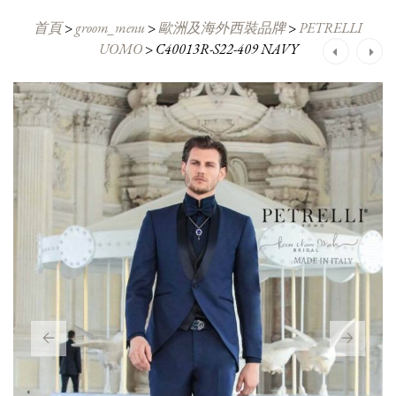
首頁
>
groom_menu
>
歐洲及海外西裝品牌
>
PETRELLI
UOMO
>
C40013R-S22-409 NAVY
Post
navigation