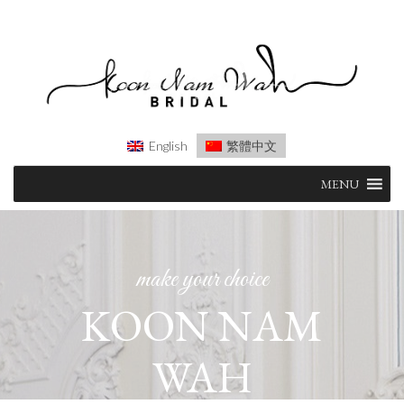
English
繁體中文
Skip
MENU
to
content
make your choice
KOON NAM
WAH