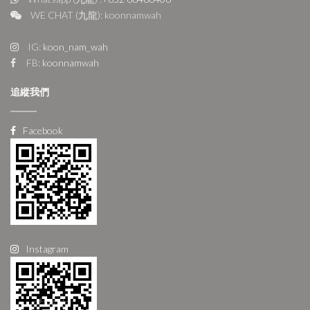
WE CHAT (九龍): koonnamwah
IG:
koon_nam_wah
FB:
koonnamwah
追縱我們
Facebook
Instagram