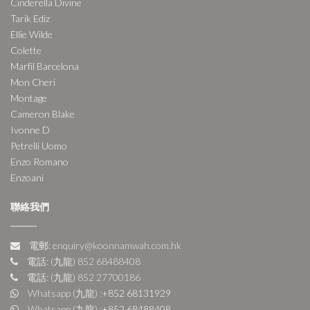
Cinderella Divine
Tarik Ediz
Ellie Wilde
Colette
Marfil Barcelona
Mon Cheri
Montage
Cameron Blake
Ivonne D
Petrelli Uomo
Enzo Romano
Enzoani
聯絡我們
電郵: enquiry@koonnamwah.com.hk
電話: (九龍) 852 68488408
電話: (九龍) 852 27700186
Whatsapp (九龍) :
+852 68131929
Whatsapp (九龍) :
+852 68488408