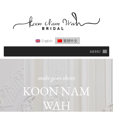
English
繁體中文
Skip
MENU
to
content
make your choice
KOON NAM
WAH