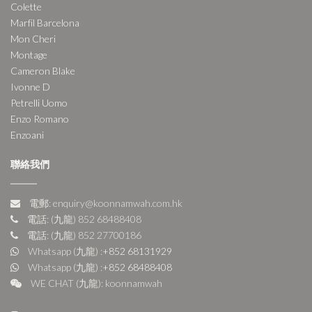
Colette
Marfil Barcelona
Mon Cheri
Montage
Cameron Blake
Ivonne D
Petrelli Uomo
Enzo Romano
Enzoani
聯絡我們
電郵: enquiry@koonnamwah.com.hk
電話: (九龍) 852 68488408
電話: (九龍) 852 27700186
Whatsapp (九龍) :
+852 68131929
Whatsapp (九龍) :
+852 68488408
WE CHAT (九龍): koonnamwah