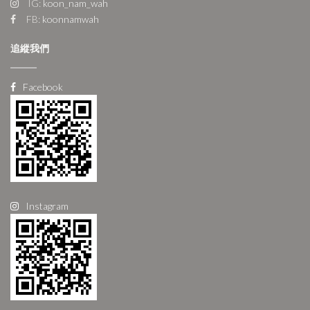
IG:
koon_nam_wah
FB:
koonnamwah
追縱我們
Facebook
Instagram