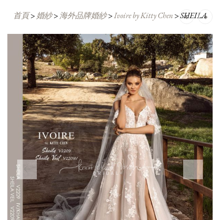
首頁
>
婚紗
>
海外品牌婚紗
>
Ivoire by Kitty Chen
Post
>
SHEILA
navigation