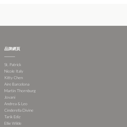
品牌網頁
St. Patrick
Nicole Italy
Kitty Chen
Aire Barcelona
Martin Thornburg
Jovani
Andrea & Leo
Cinderella Divine
Tarik Ediz
Ellie Wilde